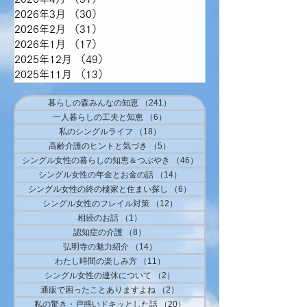
2026年3月
（30）
30件の記事
2026年2月
（31）
31件の記事
2026年1月
（17）
17件の記事
2025年12月
（49）
49件の記事
2025年11月
（13）
13件の記事
暮らしの森みんなの知恵
（241）
241件の記事
一人暮らしの工夫と知恵
（6）
6件の記事
私のシングルライフ
（18）
18件の記事
高齢介護のヒントと気づき
（5）
5件の記事
シングル女性の暮らしの知恵＆つぶやき
（46）
46件の記事
シングル女性の年金とお金の話
（14）
14件の記事
シングル女性の終の棲家と住まい探し
（6）
6件の記事
シングル女性のフレイル対策
（12）
12件の記事
相続のお話
（1）
1件の記事
認知症の介護
（8）
8件の記事
弘明寺の魅力紹介
（14）
14件の記事
わたし時間の楽しみ方
（11）
11件の記事
シングル女性の連休について
（2）
2件の記事
通販で困ったことありますよね
（2）
2件の記事
私の驚き・戸惑いドキッとした話
（20）
20件の記事