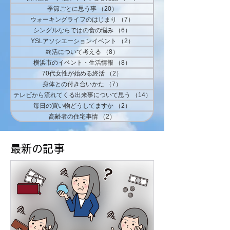
季節ごとに思う事
（20）
20件の記事
ウォーキングライフのはじまり
（7）
7件の記事
シングルならではの食の悩み
（6）
6件の記事
YSLアソシエーションイベント
（2）
2件の記事
終活について考える
（8）
8件の記事
横浜市のイベント・生活情報
（8）
8件の記事
70代女性が始める終活
（2）
2件の記事
身体との付き合いかた
（7）
7件の記事
テレビから流れてくる出来事について思う
（14）
14件の記事
毎日の買い物どうしてますか
（2）
2件の記事
高齢者の住宅事情
（2）
2件の記事
​最新の記事