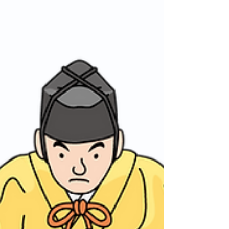
6月8日
読了時間: 2分
わたし時間の楽しみ方
嬉しいことがありました・・。
資生堂と美容機器トップメーカーのヤーマンが共
同開発したもので・・と説明されたけど、お値段
はいくらかわからない。聞くのも怖い。使い心地
は悪くなかったし、簡単操作で、お値段次第では
考えてもいいかなと思ったけど、最後まで「使っ
てみませんか？」みたいなセールスはなかった。
でもね、最後にそのラインの商品カタログをくれ
たの。見て見たら、110,000円！ちょっと論外だ
わ。無理に勧めなくても、売れる自信があるの
ね。