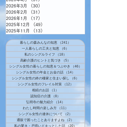
2026年3月
（30）
30件の記事
2026年2月
（31）
31件の記事
2026年1月
（17）
17件の記事
2025年12月
（49）
49件の記事
2025年11月
（13）
13件の記事
暮らしの森みんなの知恵
（241）
241件の記事
一人暮らしの工夫と知恵
（6）
6件の記事
私のシングルライフ
（18）
18件の記事
高齢介護のヒントと気づき
（5）
5件の記事
シングル女性の暮らしの知恵＆つぶやき
（46）
46件の記事
シングル女性の年金とお金の話
（14）
14件の記事
シングル女性の終の棲家と住まい探し
（6）
6件の記事
シングル女性のフレイル対策
（12）
12件の記事
相続のお話
（1）
1件の記事
認知症の介護
（8）
8件の記事
弘明寺の魅力紹介
（14）
14件の記事
わたし時間の楽しみ方
（11）
11件の記事
シングル女性の連休について
（2）
2件の記事
通販で困ったことありますよね
（2）
2件の記事
私の驚き・戸惑いドキッとした話
（20）
20件の記事