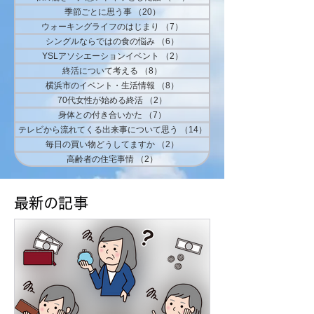
季節ごとに思う事
（20）
20件の記事
ウォーキングライフのはじまり
（7）
7件の記事
シングルならではの食の悩み
（6）
6件の記事
YSLアソシエーションイベント
（2）
2件の記事
終活について考える
（8）
8件の記事
横浜市のイベント・生活情報
（8）
8件の記事
70代女性が始める終活
（2）
2件の記事
身体との付き合いかた
（7）
7件の記事
テレビから流れてくる出来事について思う
（14）
14件の記事
毎日の買い物どうしてますか
（2）
2件の記事
高齢者の住宅事情
（2）
2件の記事
​最新の記事