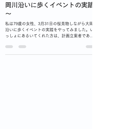
森 美奈子
3月23日
読了時間: 3分
ウォーキングライフのはじまり
～ウォーキングシューズ ～ 大
岡川沿いに歩くイベントの実踏
～
私は79歳の女性、3月31日の桜見物しながら大岡川
沿いに歩くイベントの実踏をやってみました。い
っしょにあるいてくれた方は、計画立案者である
70歳代の男性Sさんです。Sさんは、途中途中、立
ち止まりカメラで桜のつぼみの状態を写真に撮り
ながら歩いてらっしゃいました。