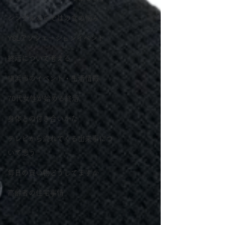
シングルならではの食の悩み
YSLアソシエーションイベント
終活について考える
横浜市のイベント・生活情報
70代女性が始める終活
身体との付き合いかた
テレビから流れてくる出来事につ
いて思う
毎日の買い物どうしてますか
高齢者の住宅事情