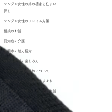
シングル女性の終の棲家と住まい
探し
シングル女性のフレイル対策
相続のお話
認知症の介護
弘明寺の魅力紹介
わたし時間の楽しみ方
シングル女性の連休について
通販で困ったことありますよね
私の驚き・戸惑いドキッとした話
季節ごとに思う事
ウォーキングライフのはじまり