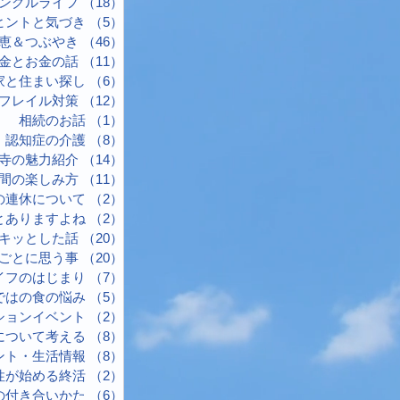
ングルライフ
（18）
18件の記事
ヒントと気づき
（5）
5件の記事
恵＆つぶやき
（46）
46件の記事
金とお金の話
（11）
11件の記事
家と住まい探し
（6）
6件の記事
フレイル対策
（12）
12件の記事
相続のお話
（1）
1件の記事
認知症の介護
（8）
8件の記事
寺の魅力紹介
（14）
14件の記事
間の楽しみ方
（11）
11件の記事
の連休について
（2）
2件の記事
とありますよね
（2）
2件の記事
キッとした話
（20）
20件の記事
ごとに思う事
（20）
20件の記事
イフのはじまり
（7）
7件の記事
ではの食の悩み
（5）
5件の記事
ションイベント
（2）
2件の記事
について考える
（8）
8件の記事
ント・生活情報
（8）
8件の記事
性が始める終活
（2）
2件の記事
の付き合いかた
（6）
6件の記事