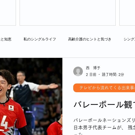
夫と知恵
私のシングルライフ
高齢介護のヒントと気づき
シング
ングル女性の終の棲家と住まい探し
シングル女性のフレイル対策
相続
西 博子
2 日前
読了時間: 2分
しみ方
シングル女性の連休について
通販で困ったことありますよね
テレビから流れてくる出来事
バレーボール観
イフのはじまり
シングルならではの食の悩み
YSLアソシエーションイ
バレーボールネーションズ
日本男子代表チームが、 残
った。