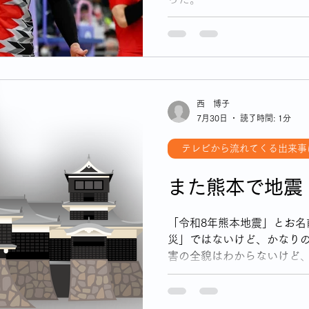
代女性が始める終活
身体との付き合いかた
テレビから流れてくる出来事
者の住宅事情
西 博子
7月30日
読了時間: 1分
テレビから流れてくる出来事
また熊本で地震
「令和8年熊本地震」とお名
災」ではないけど、かなり
害の全貌はわからないけど
家も、少なくないみたい。
電・・。この暑さでは、日