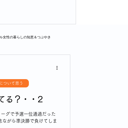
ル女性の暮らしの知恵＆つぶやき
のお話
認知症の介護
私の驚き・戸惑いドキッとした話
について思う
てる？・・2
ベント
終活について考える
リーグで予選一位通過だった
念ながら準決勝で負けてしま