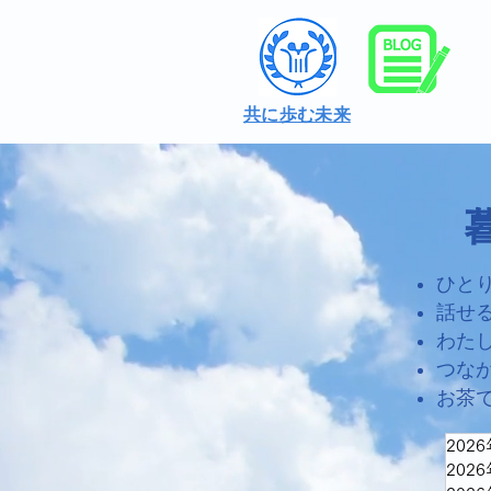
共に歩む未来
ひと
話せ
わた
つな
お茶
202
202