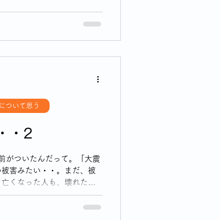
について思う
について思う
・・2
前がついたんだって。「大震
の被害みたい・・。まだ、被
、亡くなった人も、壊れたお
お家が無事でも、断水に停
常生活ができないはず。