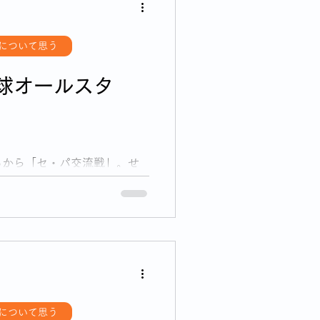
について思う
球オールスタ
ろから「セ・パ交流戦」。せ
戦でつまずくことが多い「我
について思う