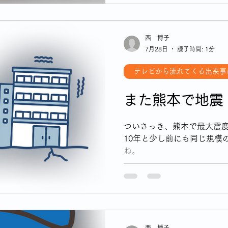
西 博子
7月28日
読了時間: 1分
テレビから流れてくる出来事
また熊本で地震
ついさっき、熊本で最大震度
10年と少し前にも同じ規模
ね。
西 博子