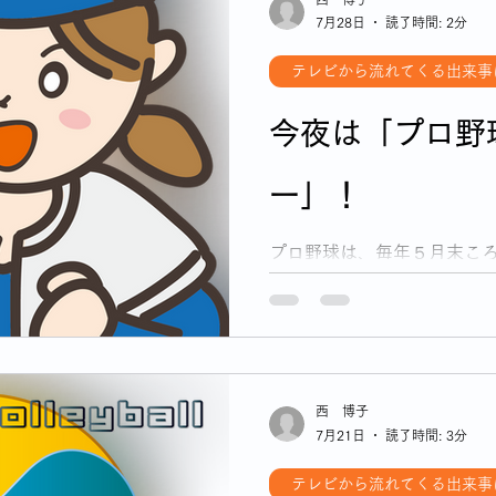
7月28日
読了時間: 2分
テレビから流れてくる出来事
今夜は「プロ野
ー」！
プロ野球は、毎年５月末こ
っかくいい調子でも、交流
らがBayStars」
西 博子
7月21日
読了時間: 3分
テレビから流れてくる出来事