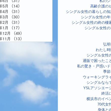
私のシ
6年6月
（31）
31件の記事
高齢介護の
6年5月
（14）
14件の記事
シングル女性の暮らしの知
6年4月
（31）
31件の記事
シングル女性の年
6年3月
（30）
30件の記事
シングル女性の終の棲
6年2月
（31）
31件の記事
シングル女性の
6年1月
（17）
17件の記事
5年12月
（49）
49件の記事
5年11月
（13）
13件の記事
弘明
わたし時
シングル女性
通販で困ったこ
私の驚き・戸惑いド
季節
ウォーキングラ
シングルなら
YSLアソシエー
終活
横浜市のイベ
70代女
身体と