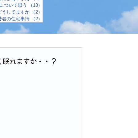
について思う
（13）
13件の記事
どうしてますか
（2）
2件の記事
齢者の住宅事情
（2）
2件の記事
く眠れますか・・？