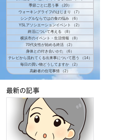
季節ごとに思う事
（20）
20件の記事
ウォーキングライフのはじまり
（7）
7件の記事
シングルならではの食の悩み
（6）
6件の記事
YSLアソシエーションイベント
（2）
2件の記事
終活について考える
（8）
8件の記事
横浜市のイベント・生活情報
（8）
8件の記事
70代女性が始める終活
（2）
2件の記事
身体との付き合いかた
（6）
6件の記事
テレビから流れてくる出来事について思う
（14）
14件の記事
毎日の買い物どうしてますか
（2）
2件の記事
高齢者の住宅事情
（2）
2件の記事
​最新の記事