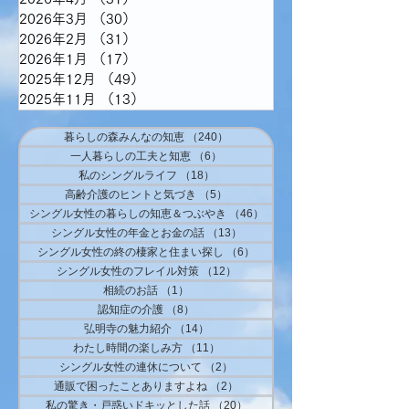
2026年3月
（30）
30件の記事
2026年2月
（31）
31件の記事
2026年1月
（17）
17件の記事
2025年12月
（49）
49件の記事
2025年11月
（13）
13件の記事
暮らしの森みんなの知恵
（240）
240件の記事
一人暮らしの工夫と知恵
（6）
6件の記事
私のシングルライフ
（18）
18件の記事
高齢介護のヒントと気づき
（5）
5件の記事
シングル女性の暮らしの知恵＆つぶやき
（46）
46件の記事
シングル女性の年金とお金の話
（13）
13件の記事
シングル女性の終の棲家と住まい探し
（6）
6件の記事
シングル女性のフレイル対策
（12）
12件の記事
相続のお話
（1）
1件の記事
認知症の介護
（8）
8件の記事
弘明寺の魅力紹介
（14）
14件の記事
わたし時間の楽しみ方
（11）
11件の記事
シングル女性の連休について
（2）
2件の記事
通販で困ったことありますよね
（2）
2件の記事
私の驚き・戸惑いドキッとした話
（20）
20件の記事