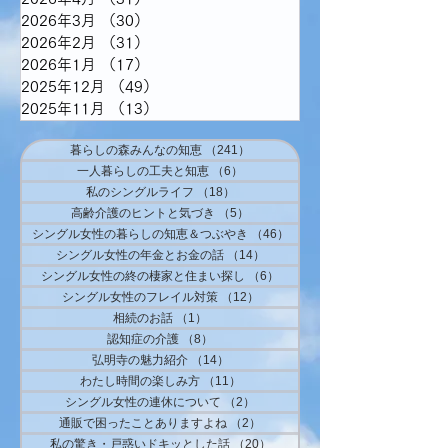
2026年3月
（30）
30件の記事
2026年2月
（31）
31件の記事
2026年1月
（17）
17件の記事
2025年12月
（49）
49件の記事
2025年11月
（13）
13件の記事
暮らしの森みんなの知恵
（241）
241件の記事
一人暮らしの工夫と知恵
（6）
6件の記事
私のシングルライフ
（18）
18件の記事
高齢介護のヒントと気づき
（5）
5件の記事
シングル女性の暮らしの知恵＆つぶやき
（46）
46件の記事
シングル女性の年金とお金の話
（14）
14件の記事
シングル女性の終の棲家と住まい探し
（6）
6件の記事
シングル女性のフレイル対策
（12）
12件の記事
相続のお話
（1）
1件の記事
認知症の介護
（8）
8件の記事
弘明寺の魅力紹介
（14）
14件の記事
わたし時間の楽しみ方
（11）
11件の記事
シングル女性の連休について
（2）
2件の記事
通販で困ったことありますよね
（2）
2件の記事
私の驚き・戸惑いドキッとした話
（20）
20件の記事