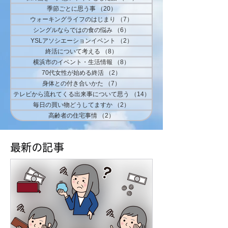
季節ごとに思う事
（20）
20件の記事
ウォーキングライフのはじまり
（7）
7件の記事
シングルならではの食の悩み
（6）
6件の記事
YSLアソシエーションイベント
（2）
2件の記事
終活について考える
（8）
8件の記事
横浜市のイベント・生活情報
（8）
8件の記事
70代女性が始める終活
（2）
2件の記事
身体との付き合いかた
（7）
7件の記事
テレビから流れてくる出来事について思う
（14）
14件の記事
毎日の買い物どうしてますか
（2）
2件の記事
高齢者の住宅事情
（2）
2件の記事
​最新の記事