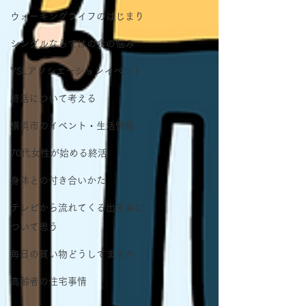
ウォーキングライフのはじまり
シングルならではの食の悩み
YSLアソシエーションイベント
終活について考える
横浜市のイベント・生活情報
70代女性が始める終活
身体との付き合いかた
テレビから流れてくる出来事に
ついて思う
毎日の買い物どうしてますか
高齢者の住宅事情