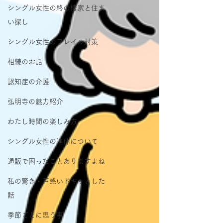
シングル女性の終の棲家と住ま
い探し
シングル女性のフレイル対策
相続のお話
認知症の介護
弘明寺の魅力紹介
わたし時間の楽しみ方
シングル女性の連休について
通販で困ったことありますよね
私の驚き・戸惑いドキッとした
話
季節ごとに思う事