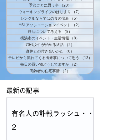
季節ごとに思う事
（20）
20件の記事
ウォーキングライフのはじまり
（7）
7件の記事
シングルならではの食の悩み
（5）
5件の記事
YSLアソシエーションイベント
（2）
2件の記事
終活について考える
（8）
8件の記事
横浜市のイベント・生活情報
（8）
8件の記事
70代女性が始める終活
（2）
2件の記事
身体との付き合いかた
（6）
6件の記事
テレビから流れてくる出来事について思う
（13）
13件の記事
毎日の買い物どうしてますか
（2）
2件の記事
高齢者の住宅事情
（2）
2件の記事
​最新の記事
有名人の訃報ラッシュ・・
2