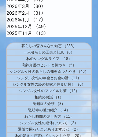
2026年3月
（30）
30件の記事
2026年2月
（31）
31件の記事
2026年1月
（17）
17件の記事
2025年12月
（49）
49件の記事
2025年11月
（13）
13件の記事
暮らしの森みんなの知恵
（238）
238件の記事
一人暮らしの工夫と知恵
（6）
6件の記事
私のシングルライフ
（18）
18件の記事
高齢介護のヒントと気づき
（5）
5件の記事
シングル女性の暮らしの知恵＆つぶやき
（46）
46件の記事
シングル女性の年金とお金の話
（11）
11件の記事
シングル女性の終の棲家と住まい探し
（6）
6件の記事
シングル女性のフレイル対策
（12）
12件の記事
相続のお話
（1）
1件の記事
認知症の介護
（8）
8件の記事
弘明寺の魅力紹介
（14）
14件の記事
わたし時間の楽しみ方
（11）
11件の記事
シングル女性の連休について
（2）
2件の記事
通販で困ったことありますよね
（2）
2件の記事
私の驚き・戸惑いドキッとした話
（20）
20件の記事