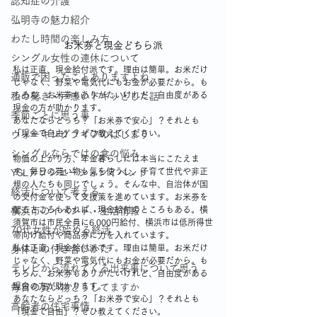
認知症の介護
弘明寺の魅力紹介
わたし時間の楽しみ方
お米券と現金どちら派
シングル女性の連休について
私は正直、現金給付派です。理由は簡単。お米だけ
通販で困ったことありますよね
じゃなく、野菜や電気代にもお金が必要だから。も
ちろん、お米券もありがたいけれど、自由度がある
私の驚き・戸惑いドキッとした話
現金の方が助かります。
季節ごとに思う事
あなたならどっち？「お米券で安心」？それとも
「現金で自由」？ぜひ教えてください。
ウォーキングライフのはじまり
シングルならではの食の悩み
物価の上がり方、年金暮らしには本当にこたえま
す。毎日の買い物も気を使うし、子育て世代や非正
YSLアソシエーションイベント
規の人たちも同じでしょう。そんな中、自治体が国
終活について考える
の交付金を使って支援策を進めています。お米券を
配るところもあれば、現金給付のところもある。横
横浜市のイベント・生活情報
須賀市は市民全員に6,000円給付、横浜市は低所得世
70代女性が始める終活
帯向け給付や商品券に力を入れています。
私は正直、現金給付派です。理由は簡単。お米だけ
身体との付き合いかた
じゃなく、野菜や電気代にもお金が必要だから。も
テレビから流れてくる出来事について思う
ちろん、お米券もありがたいけれど、自由度がある
現金の方が助かります。
毎日の買い物どうしてますか
あなたならどっち？「お米券で安心」？それとも
高齢者の住宅事情
「現金で自由」？ぜひ教えてください。