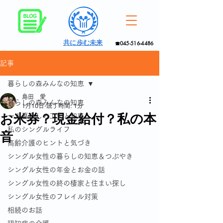
共に歩む未来
☎045-516-4486
記事
暮らしの森みんなの知恵
島田 愛
暮らしの森みんなの知恵
1月10日
読了時間: 1分
お米券？現金給付？私の本
一人暮らしの工夫と知恵
私のシングルライフ
音
高齢介護のヒントと気づき
シングル女性の暮らしの知恵＆つぶやき
シングル女性の年金とお金の話
シングル女性の終の棲家と住まい探し
シングル女性のフレイル対策
相続のお話