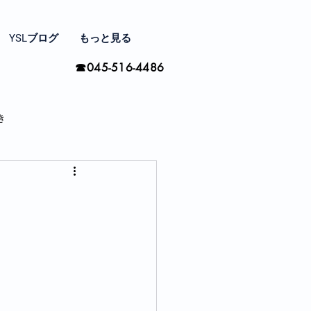
YSLブログ
もっと見る
☎045-516-4486
き
家と住まい探し
間の楽しみ方
季節ごとに思う事