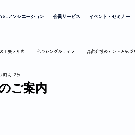
YSLアソシエーション
会員サービス
イベント・セミナー
の工夫と知恵
私のシングルライフ
高齢介護のヒントと気づ
了時間: 2分
やき
シングル女性の年金とお金の話
シングル女性の終の棲
のご案内
相続のお話
認知症の介護
弘明寺の魅力紹介
わたし時
通販で困ったことありますよね
私の驚き・戸惑いドキッとした話