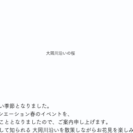
シングルならではの食の悩み
YSLアソシエーションイベント
70代女性が始める終活
身体との付き合いかた
テレビから流
大岡川沿いの桜
高齢者の住宅事情
い季節となりました。
ソシエーション春のイベントを、
こととなりましたので、ご案内申し上げます。
して知られる 大岡川沿いを散策しながらお花見を楽し