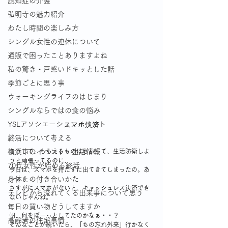
認知症の介護
弘明寺の魅力紹介
わたし時間の楽しみ方
シングル女性の連休について
通販で困ったことありますよね
私の驚き・戸惑いドキッとした話
季節ごとに思う事
ウォーキングライフのはじまり
シングルならではの食の悩み
YSLアソシエーションイベント
スマホ決済
終活について考える
横浜市のイベント・生活情報
こうして、もらえるものはもらって、生活防衛しよ
うと頑張ってるのに、
70代女性が始める終活
今日は、スマホを持たずに出てきてしまったの。あ
身体との付き合いかた
～ぁ💧
さすがにスマホがないと、キャッシュレス決済でき
テレビから流れてくる出来事について思う
ないじゃんね。
毎日の買い物どうしてますか
朝、何をぼーっとしてたのかなぁ・・？
高齢者の住宅事情
そんなことが続いたら、「もの忘れ外来」行かなく