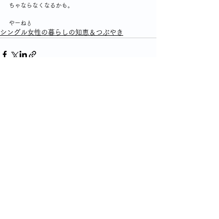
ちゃならなくなるかも。
やーね💧
シングル女性の暮らしの知恵＆つぶやき
コメント
コメントを追加…
プライバシーポリシー