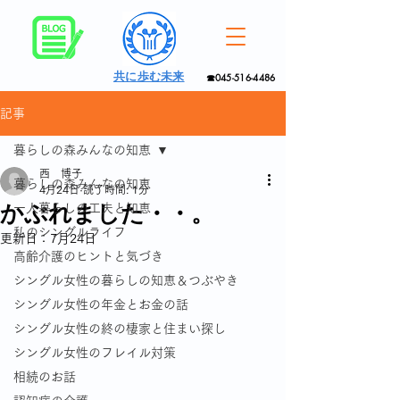
共に歩む未来
☎045-516-4486
記事
暮らしの森みんなの知恵
西 博子
暮らしの森みんなの知恵
4月24日
読了時間: 1分
かぶれました・・。
一人暮らしの工夫と知恵
私のシングルライフ
更新日：
7月24日
高齢介護のヒントと気づき
シングル女性の暮らしの知恵＆つぶやき
シングル女性の年金とお金の話
シングル女性の終の棲家と住まい探し
シングル女性のフレイル対策
相続のお話