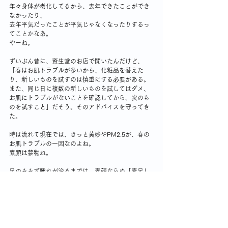
年々身体が老化してるから、去年できたことができ
なかったり、
去年平気だったことが平気じゃなくなったりするっ
てことかなあ。
やーね。
ずいぶん昔に、資生堂のお店で聞いたんだけど、
「春はお肌トラブルが多いから、化粧品を替えた
り、新しいものを試すのは慎重にする必要がある。
また、同じ日に複数の新しいものを試してはダメ、
お肌にトラブルがないことを確認してから、次のも
のを試すこと」だそう。そのアドバイスを守ってき
た。
時は流れて現在では、きっと黄砂やPM2.5が、春の
お肌トラブルの一因なのよね。
素顔は禁物ね。
足のみみず腫れが治るまでは、素顔ならぬ「素足」
だわ。はぁー💧
身体との付き合いかた