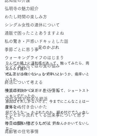
認知症の介護
弘明寺の魅力紹介
わたし時間の楽しみ方
シングル女性の連休について
通販で困ったことありますよね
私の驚き・戸惑いドキッとした話
足のかぶれ
季節ごとに思う事
ウォーキングライフのはじまり
なんだか膝上に違和感があって、触ってみたら、両
シングルならではの食の悩み
足みみず腫れ！
YSLアソシエーションイベント
そんなには痒くない、むず痒いというか、痛痒いと
いうか。
終活について考える
横浜市のイベント・生活情報
今日は手抜き（足だけど・・）して、ショートスト
ッキングだったの。
70代女性が始める終活
原因はそれしかないけど、今までにこんなことは一
身体との付き合いかた
度もない。
何だろうなー。かぶれたのか、締め付けでうっ血し
テレビから流れてくる出来事について思う
たか。
毎日の買い物どうしてますか
今日は肌寒い日だったから、汗なんかかいてないし
なー。
高齢者の住宅事情