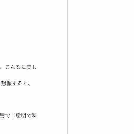
終活について考える
れてくる出来事について思う
、こんなに美し
を想像すると、
響で「聡明で料