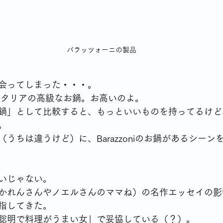
シングルならではの食の悩み
YSLアソシエーションイベント
バラッツォーニの製品
70代女性が始める終活
身体との付き合いかた
テレビから流
会ってしまった・・・。
いう、イタリアの高級なお鍋。お高いのよ。
高齢者の住宅事情
鍋」として比較すると、もっといいものを持ってるけど
。
うちは違うけど）に、Barazzoniのお鍋があるシーン
いじゃない。
かれんさんやノエルさんのママね）の名作エッセイの影
指してきた。
聡明で料理がうまい女」で妥協している（？）。