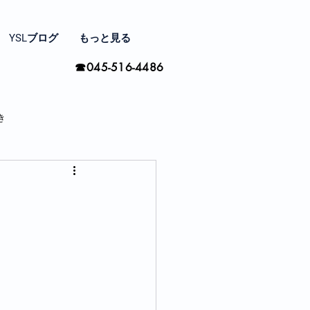
YSLブログ
もっと見る
☎045-516-4486
き
家と住まい探し
間の楽しみ方
季節ごとに思う事