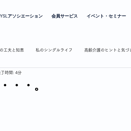
YSLアソシエーション
会員サービス
イベント・セミナー
の工夫と知恵
私のシングルライフ
高齢介護のヒントと気づ
了時間: 4分
やき
シングル女性の年金とお金の話
シングル女性の終の棲
・・・。
相続のお話
認知症の介護
弘明寺の魅力紹介
わたし時
通販で困ったことありますよね
私の驚き・戸惑いドキッとした話