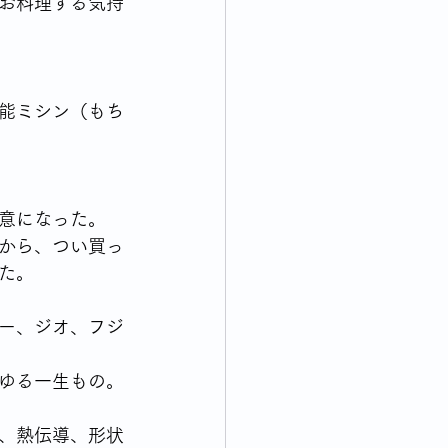
お料理する気持
能ミシン（もち
意になった。
から、つい買っ
た。
ー、ジオ、フジ
ゆる一生もの。
、熱伝導、形状