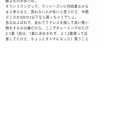
敵なものが多いの。
そういうワンピって、ワンシーズンに何回着るかな
ぁと考えると、買わない人が多いと思うけど、半額
どころか3分の1以下なら買っちゃうでしょ。
急なおよばれで、あわててドレスを探して高い買い
物をするのは嫌だから、ここでチャーミングのたび
に1着（前は、1着に決めきれず、よく2着買って反
省してたけど、ちょっとオトナになった）買うこと
にしてるの。もちろん、できるだけ、日常使いもで
きるものにしてる。
そんな事情で、買ったけど忘れていたわけ。かなり
反省。
その間にサイズが変わってたら、反省してもしきれ
ないものね。
なんだか自分のことが嫌になった。
「断捨離」どころじゃないよね。
まず、無駄なものを買わないようにしなきゃ。
でもわたしとしては「無駄」じゃないのよ・・。は
ぁー💧
そんな欲張りな人、私以外にもたくさんいるよね
ー。いない？