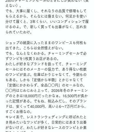
2回のチャーミングセールのときにしか買わない（買
えない）。
でも、大事に履くし、それなりの品質で修理もして
もらえるから、そんなには傷まない。何足かを使い
分けて履くと、3年くらい、いいコンディションで履
けるのよ。で、新しく買っても出番がなく、忘れ去
られていたわけ。
ショップの紙袋に入ったままのワンピースも何枚も
出てきた。こちらは全然憶えがない。
でも、なんとなくわかる。チャーミングセールで必
ずワンピを1枚買うお店があるの。
わたしが好きなブランドを扱ってて、チャーミング
セールにはそのメーカーの協力で、あり得ない枚数
のワンピが並ぶ。在庫ばかりじゃなくて、今期もの
もある。しかも「定価から半額」とかじゃなくて
「定価にかかわらず、全品○○円」のセールなの。
○○円はじわじわと上って、2026年冬のチャーミン
グのときは18,000円だったかなぁ。16,500円が長か
った記憶がある。でもね、税込みだし、そのブラン
ドは、安くって40,000円、高いと6～7万円だから、
すごくお得なの。
キレイ系で、レストランウェディングに呼ばれたと
き用みたいなワンピが多く、日常的にはあまり出番
がないけど、わたしが好きなレースのワンピとか素