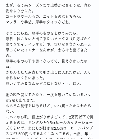
まず、もう来シーズンまで出番がなさそうな、真冬
物をより分けた。
コートやウールもの、ニットものはもちろん、
マフラーや手袋、厚手のタイツなどね。
そうしたらね、厚手のものをどけてみたら、
毎日、探さないと出て来ないソックス（片方ばかり
出てきてイライラする）や、買い足さなきゃねーと
思っていたインナーなんかが、余るほど出てきた
の。
厚手のものの下や奥になってて、見えなかったの
ね。
きちんとたたみ直して引き出しに入れたけど、入り
きらないくらいあった。
買い足す必要なんかどこにもない・・。はぁ。
靴の箱を開けてみたら、一度も履いていないミハマ
が3足も出てきた。
もちろん見憶えはあるけど、いつ買ったかはわから
ない。
ミハマのお靴、値上がりがすごくて、2万円以下で買
えるものは、サンダルと0.5㎝ヒールカッターシュー
ズくらいで、わたしが好きな2.5㎝ローヒールパンプ
スは27,500円もするようになってるの。当然、年に