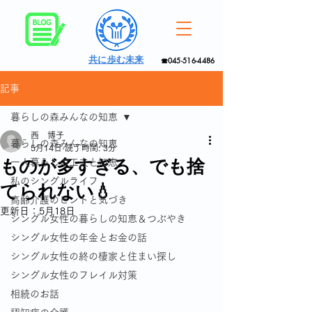
共に歩む未来
☎045-516-4486
記事
暮らしの森みんなの知恵
西 博子
暮らしの森みんなの知恵
5月14日
読了時間: 3分
ものが多すぎる、でも捨
一人暮らしの工夫と知恵
私のシングルライフ
てられない💧
高齢介護のヒントと気づき
更新日：
5月18日
シングル女性の暮らしの知恵＆つぶやき
シングル女性の年金とお金の話
シングル女性の終の棲家と住まい探し
シングル女性のフレイル対策
相続のお話