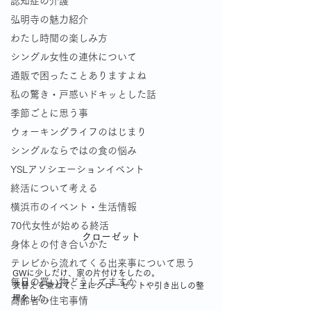
認知症の介護
弘明寺の魅力紹介
わたし時間の楽しみ方
シングル女性の連休について
通販で困ったことありますよね
私の驚き・戸惑いドキッとした話
季節ごとに思う事
ウォーキングライフのはじまり
シングルならではの食の悩み
YSLアソシエーションイベント
終活について考える
横浜市のイベント・生活情報
70代女性が始める終活
クローゼット
身体との付き合いかた
テレビから流れてくる出来事について思う
GWに少しだけ、家の片付けをしたの。
毎日の買い物どうしてますか
衣替えを兼ねて、主にクローゼットや引き出しの整
理をした。
高齢者の住宅事情