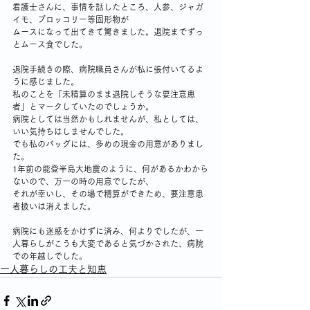
看護士さんに、事情を話したところ、人参、ジャガ
イモ、ブロッコリー等固形物が
ムースになって出てきて驚きました。退院までずっ
とムース食でした。
退院手続きの際、病院職員さんが私に張付いてるよ
うに感じました。
私のことを「未精算のまま退院しそうな要注意患
者」とマークしていたのでしょうか。
病院としては当然かもしれませんが、私としては、
いい気持ちはしませんでした。
でも私のバッグには、多めの現金の用意がありまし
た。
1年前の能登半島大地震のように、何があるかわから
ないので、万一の時の用意でしたが、
それが幸いし、その場で精算ができため、要注意患
者扱いは消えました。
病院にも迷惑をかけずに済み、何よりでしたが、一
人暮らしがこうも大変であると気づかされた、病院
での年越しでした。
一人暮らしの工夫と知恵