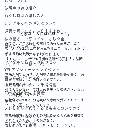
認知症の介護
弘明寺の魅力紹介
わたし時間の楽しみ方
シングル女性の連休について
通販で困ったことありますよね
付添なし入院は心細かった。
私の驚き・戸惑いドキッとした話
森です。昨年大晦日の前日の深夜に高熱が出たた
季節ごとに思う事
め、ALSOKに頼んで救急車を呼んでもらい、旭区に
ある病院に搬送されました。
ウォーキングライフのはじまり
「インフルエンザで6日間の隔離が必要」との診断
シングルならではの食の悩み
で、そのまま入院でした。
YSLアソシエーションイベント
本来入院する時は、入院申込書兼誓約書を書き、保
終活について考える
証金を前払いし、保証人も必要だと、
初めて知りました。
横浜市のイベント・生活情報
付添人はいない、保証人の息子とは連絡がとれない
70代女性が始める終活
という状況でしたので、
病院側としては、やっかいな患者を受け入れてしま
身体との付き合いかた
い、さぞ困ったことでしょう。
テレビから流れてくる出来事について思う
救急搬送時、就寝のため外していた入れ歯を持参で
毎日の買い物どうしてますか
きなかったため、下の歯がなく、
高齢者の住宅事情
入院中の食事に難儀し、殆ど食べ残しでした。