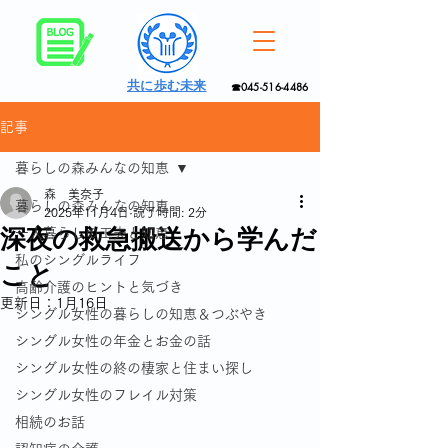
共に歩む未来
☎045-516-4486
記事
暮らしの森みんなの知恵
森 美奈子
暮らしの森みんなの知恵
2025年11月4日
読了時間: 2分
深夜の救急搬送から学んだ
一人暮らしの工夫と知恵
私のシングルライフ
こと
高齢介護のヒントと気づき
更新日：
1月16日
シングル女性の暮らしの知恵＆つぶやき
シングル女性の年金とお金の話
シングル女性の終の棲家と住まい探し
シングル女性のフレイル対策
相続のお話