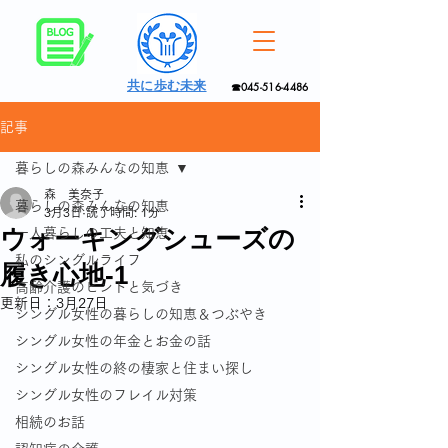
共に歩む未来
☎045-516-4486
記事
暮らしの森みんなの知恵
森 美奈子
暮らしの森みんなの知恵
3月3日
読了時間: 1分
ウォーキングシューズの
一人暮らしの工夫と知恵
私のシングルライフ
履き心地-1
高齢介護のヒントと気づき
更新日：
3月27日
シングル女性の暮らしの知恵＆つぶやき
シングル女性の年金とお金の話
シングル女性の終の棲家と住まい探し
シングル女性のフレイル対策
相続のお話