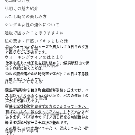
認知症の介護
弘明寺の魅力紹介
わたし時間の楽しみ方
シングル女性の連休について
通販で困ったことありますよね
私の驚き・戸惑いドキッとした話
白いウォーキングシューズを購入して３日目の夕方
季節ごとに思う事
に感じたことがあります。
ウォーキングライフのはじまり
仕事を終えて地下鉄吉野町駅からJR横浜駅経由で保
シングルならではの食の悩み
土ヶ谷駅に着くころは、
YSLアソシエーションイベント
いつも腰が痛くなる時間帯ですが、この日は不思議
と痛くなかったんです。
終活について考える
横浜市のイベント・生活情報
保土ヶ谷駅から帷子町会館前から桜ヶ丘までは、バ
スがひっくり返るくらい凄い坂で、バスの運転手の
70代女性が始める終活
声がまた凄いんです。
身体との付き合いかた
「
登り坂なので、立ってる方はつかまって下さい、
転ばないように踏ん張ってださい、
」とアナンスが
テレビから流れてくる出来事について思う
あります。バスの中でドミノ倒しになる可能性があ
毎日の買い物どうしてますか
りますのでベビーカーは折り畳みです。
この坂は、いつか歩いてみたい、達成してみたい所
高齢者の住宅事情
です。