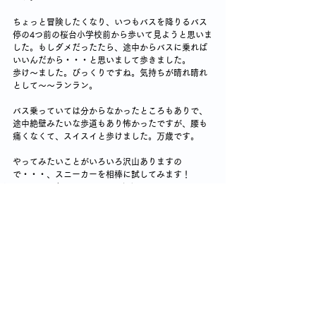
ちょっと冒険したくなり、いつもバスを降りるバス
停の4つ前の桜台小学校前から歩いて見ようと思いま
した。もしダメだったたら、途中からバスに乗れば
いいんだから・・・と思いまして歩きました。
歩け～ました。びっくりですね。気持ちが晴れ晴れ
として～～ランラン。
バス乗っていては分からなかったところもありで、
途中絶壁みたいな歩道もあり怖かったですが、腰も
痛くなくて、スイスイと歩けました。万歳です。
やってみたいことがいろいろ沢山ありますの
で・・・、スニーカーを相棒に試してみます！
ウォーキングライフのはじまり
コメント