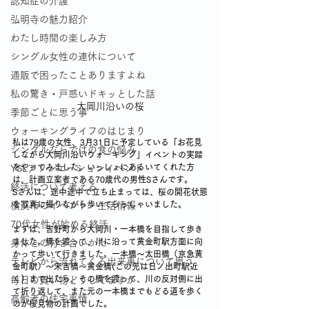
認知症の介護
弘明寺の魅力紹介
わたし時間の楽しみ方
シングル女性の連休について
通販で困ったことありますよね
私の驚き・戸惑いドキッとした話
大岡川沿いの桜
季節ごとに思う事
ウォーキングライフのはじまり
私は79歳の女性、3月31日に予定している「お花見
シングルならではの食の悩み
しながら大岡川沿いウォーキング」イベントの実踏
をやってみました。いっしょにあるいてくれた方
YSLアソシエーションイベント
は、計画立案者である70歳代の男性Sさんです。
終活について考える
Sさんは、途中途中で立ち止まっては、桜の開花状態
を写真に撮りながら歩いてらっしゃいました。
横浜市のイベント・生活情報
70代女性が始める終活
まずは、吉野町から大岡川・一本橋を目指して歩き
ました。橋を渡って、川に沿って黄金町駅方面に向
身体との付き合いかた
かって歩いて行きました。一本橋～太田橋（京急黄
テレビから流れてくる出来事について思う
金町駅）～末吉橋～黄金橋(この先は日ノ出町駅近
く）まで出たら、その橋を渡って、川の反対側に出
毎日の買い物どうしてますか
て折り返して、また元の一本橋までもどる道を歩く
高齢者の住宅事情
のが桜見物の計画でした。