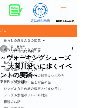
共に歩む未来
☎045-516-4486
記事
暮らしの森みんなの知恵
森 美奈子
暮らしの森みんなの知恵
3月23日
読了時間: 3分
～ウォーキングシューズ
一人暮らしの工夫と知恵
私のシングルライフ
～ 大岡川沿いに歩くイベ
高齢介護のヒントと気づき
ントの実踏～
シングル女性の暮らしの知恵＆つぶやき
更新日：
3月27日
シングル女性の年金とお金の話
シングル女性の終の棲家と住まい探し
シングル女性のフレイル対策
相続のお話