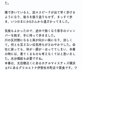
た。
踵で歩いていると、段々スピードが出て早く歩ける
ようになり、後ろを振り返りもせず、まっすぐ歩
き、いつのまにかSさんから遠ざかってました。
気候もよかったので、途中で熱くなり厚手のジャン
パーを脱ぎ、手に持って歩きました。
川の反対側になると風が向かい風になり、涼しく
て。何とも言えない位気持ちがさわやかでした。会
社に戻っても、体が・顔が・ほっててしまい、本番
の時には、着てくるものも考えなくてはと思いまし
た。水分補給も必要ですね。
本番は、太田橋近くにあるホテルマイスティズ横浜
１Fにあるグリルエトナ伊勢佐木町店で昼食です。ワ
インで喉をうるおして・・・あぁ～待ちどおしい～
ですね～
6年前までは、京急黄金町から吉野町まで歩いて通勤
してましたが、体力の衰えで、こんなにもダメにな
ったかと、思い知らされました。
私には、丁度良い距離のウォーキングでした。楽し
かったです。
後は、お天気次第ですね。雨は困ります！降らない
よう、祈るばかりで～す。