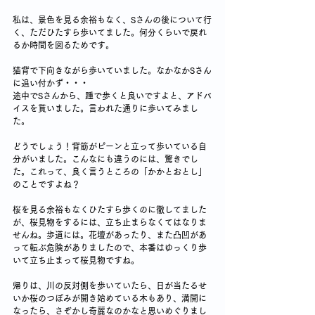
私は、景色を見る余裕もなく、Sさんの後について行
く、ただひたすら歩いてました。何分くらいで戻れ
るか時間を図るためです。
猫背で下向きながら歩いていました。なかなかSさん
に追い付かず・・・
途中でSさんから、踵で歩くと良いですよと、アドバ
イスを貰いました。言われた通りに歩いてみまし
た。
どうでしょう！背筋がピーンと立って歩いている自
分がいました。こんなにも違うのには、驚きでし
た。これって、良く言うところの「かかとおとし」
のことですよね？
桜を見る余裕もなくひたすら歩くのに徹してました
が、桜見物をするには、立ち止まらなくてはなりま
せんね。歩道には。花壇があったり、また凸凹があ
って転ぶ危険がありましたので、本番はゆっくり歩
いて立ち止まって桜見物ですね。
帰りは、川の反対側を歩いていたら、日が当たるせ
いか桜のつぼみが開き始めている木もあり、満開に
なったら、さぞかし奇麗なのかなと思いめぐりまし