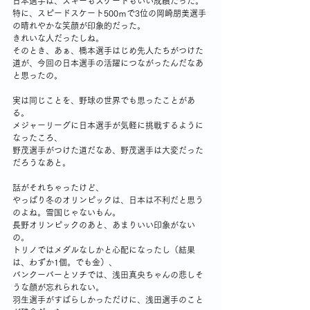
日本選手は、スキーもスケートもいい成績だった。
特に、スピードスケート500ｍで3位の岡崎朋美選手
の晴れやかな笑顔が印象的だった。
きれいな人だったしね。
そのとき、あぁ、橋本選手はじめ先人たちがつけた
道が、今回の日本選手の活躍につながったんだなあ
と思ったの。
実は同じことを、野球の世界でも思ったことがあ
る。
メジャーリーグに日本選手が気軽に挑戦するように
なったころ、
野茂選手がつけた道だなあ、野茂選手は大変だった
だろうなあと。
話がそれちゃったけど、
やっぱり冬のオリンピックは、日本は不利だと思う
のよね。雪国じゃないもん。
長野オリンピックのあと、あまりいい印象がない
の。
トリノではメダルなしかと心配になったし（結果
は、わずか1個。でも金）、
バンクーバーとソチでは、浅田真央ちゃんの悲しそ
うな顔が忘れられない。
羽生選手がすばらしかっただけに、浅田選手のこと