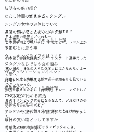
認知症の介護
弘明寺の魅力紹介
わたし時間の楽しみ方
オリンピックメダル
シングル女性の連休について
ミラノ・コルティナオリンピック観てる？
通販で困ったことありますよね
日本選手の活躍すごいのねー。
私の驚き・戸惑いドキッとした話
日本選手同士の戦いみたいに粒ぞろい。レベル上が
ってる。
季節ごとに思う事
ウォーキングライフのはじまり
橋本聖子参議院議員がスピードスケート選手だった
ころ、
シングルならではの食の悩み
寒い国の、身体の大きな外国人にはかなわないよー
YSLアソシエーションイベント
と思い、
何度も何度も挑戦する橋本選手の頑張りを見ている
終活について考える
のがつらかった。
横浜市のイベント・生活情報
脚力を鍛えるために「自転車」トレーニングをして
いるうちに、
70代女性が始める終活
夏のオリンピック代表になるなんて、どれだけの努
身体との付き合いかた
力があったのかしらね。
アルベールビルで銅メダルに輝いたときはホッとし
テレビから流れてくる出来事について思う
た。
毎日の買い物どうしてますか
その後、1998年の長野オリンピックのとき、
高齢者の住宅事情