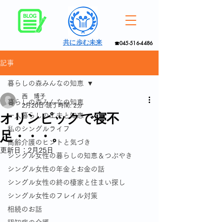
共に歩む未来
☎045-516-4486
記事
暮らしの森みんなの知恵
西 博子
暮らしの森みんなの知恵
2月20日
読了時間: 2分
オリンピックで寝不
一人暮らしの工夫と知恵
私のシングルライフ
足・・・。
高齢介護のヒントと気づき
更新日：
2月25日
シングル女性の暮らしの知恵＆つぶやき
シングル女性の年金とお金の話
シングル女性の終の棲家と住まい探し
シングル女性のフレイル対策
相続のお話