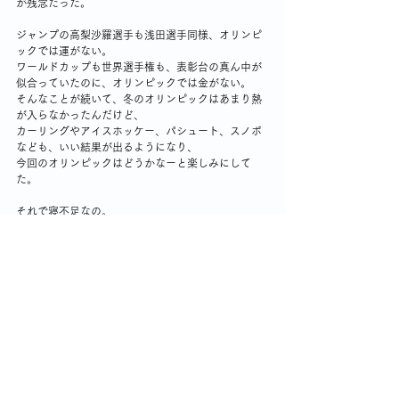
が残念だった。
ジャンプの高梨沙羅選手も浅田選手同様、オリンピ
ックでは運がない。
ワールドカップも世界選手権も、表彰台の真ん中が
似合っていたのに、オリンピックでは金がない。
そんなことが続いて、冬のオリンピックはあまり熱
が入らなかったんだけど、
カーリングやアイスホッケー、パシュート、スノボ
なども、いい結果が出るようになり、
今回のオリンピックはどうかなーと楽しみにして
た。
それで寝不足なの。
しつこいようだけど、
日本は、ウインタースポーツは不利でしょ。
伊藤みどりさん、浅田真央さん、安藤美姫さん、村
上佳菜子さん、宇野昌磨さんなどなどが育った名古
屋が年間猛暑日44日（2025年記録）なんて、
日本をよく知らない外国人が聞いたらびっくりよ
ね。
私のシングルライフ