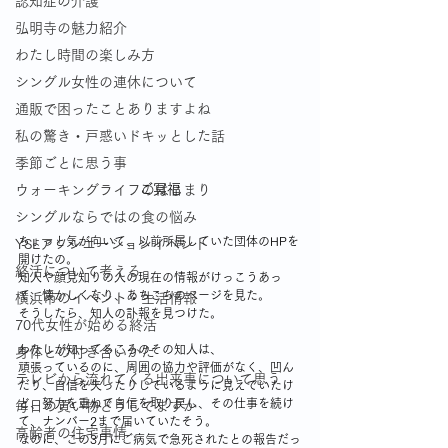
認知症の介護
弘明寺の魅力紹介
わたし時間の楽しみ方
シングル女性の連休について
通販で困ったことありますよね
私の驚き・戸惑いドキッとした話
季節ごとに思う事
ご冥福
ウォーキングライフのはじまり
シングルならではの食の悩み
ちょっと気が向いて、以前所属していた団体のHPを
YSLアソシエーションイベント
開けたの。
終活について考える
知人や顔見知りの人の現在の情報がけっこうあっ
て、懐かしくなり、あちこちのページを見た。
横浜市のイベント・生活情報
そうしたら、知人の訃報を見つけた。
70代女性が始める終活
わたしが知ってるころのその知人は、
身体との付き合いかた
頑張っているのに、周囲の協力や評価がなく、凹ん
テレビから流れてくる出来事について思う
だり、自信を失ったりしているように見えていたけ
ど、努力を重ねて自信を取り戻し、その仕事を続け
毎日の買い物どうしてますか
て、ナンバー2まで届いていたそう。
高齢者の住宅事情
なのに、この3月にご病気で急死されたとの報告だっ