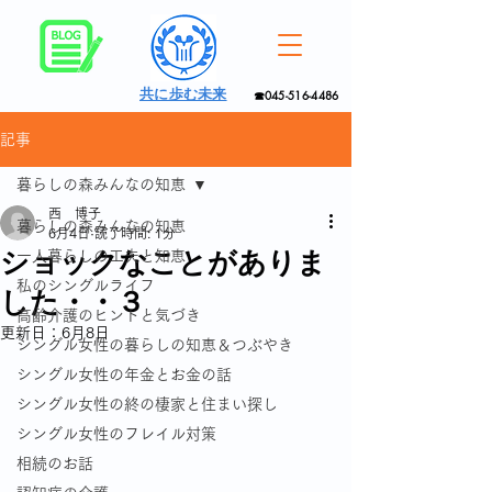
共に歩む未来
☎045-516-4486
記事
暮らしの森みんなの知恵
西 博子
暮らしの森みんなの知恵
6月4日
読了時間: 1分
ショックなことがありま
一人暮らしの工夫と知恵
私のシングルライフ
した・・３
高齢介護のヒントと気づき
更新日：
6月8日
シングル女性の暮らしの知恵＆つぶやき
シングル女性の年金とお金の話
シングル女性の終の棲家と住まい探し
シングル女性のフレイル対策
相続のお話