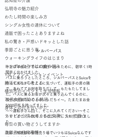
認知症の介護
弘明寺の魅力紹介
わたし時間の楽しみ方
シングル女性の連休について
通販で困ったことありますよね
私の驚き・戸惑いドキッとした話
季節ごとに思う事
シルバーパス
ウォーキングライフのはじまり
シングルならではの食の悩み
今日は年金を下ろしに銀行へ行くために、朝早く1時
間早く出かけました。
YSLアソシエーションイベント
バスに乗ろうとしたところ、シルバーパスとSuicaを
終活について考える
持って来なかったことに気づいて、運転手の席の隣
で、あわててお財布取りだして、もたもたしてまし
横浜市のイベント・生活情報
た。バスに乗るお客が次々と乗り込んでくるのに、
70代女性が始める終活
自分が出来ないことのいらだちイ～。たまたまお金
5000円札を持ってました。
身体との付き合いかた
～～運転手さん曰く、そこに入れてください～そこ
テレビから流れてくる出来事について思う
って！どこ？～20年ぶりのことで、入れ方忘れまし
た。
毎日の買い物どうしてますか
高齢者の住宅事情
次は、相鉄線の切符売り場でいつもはSuicaなんです