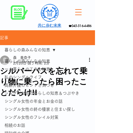
共に歩む未来
☎045-516-4486
記事
暮らしの森みんなの知恵
森 美奈子
暮らしの森みんなの知恵
2月20日
読了時間: 2分
シルバーパスを忘れて乗
一人暮らしの工夫と知恵
私のシングルライフ
り物に乗ったら困ったこ
高齢介護のヒントと気づき
とだらけ!!
シングル女性の暮らしの知恵＆つぶやき
シングル女性の年金とお金の話
シングル女性の終の棲家と住まい探し
シングル女性のフレイル対策
相続のお話