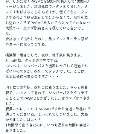
が、しかたなくPASMOを500円で購入して1000円チ
ャージしました。次改札口でハタと困りました。タ
ッチすればすむことなんですが、慌ててどこにタッ
チするのか？頭が混乱して分からなくて、切符を差
し込むところでPASMOを入れても入ってくれない～
大慌て～　思わず駅員さんを探している自分でし
た。
余裕あって出かけたのに、焦って～イライラ～頭が
バカ～～になってますね。
横浜駅に着きました。次は、地下鉄に乗ります。
Suica同様、タッチの世界ですね。
いつもは、シルバーパスを機器にかざして通過すれ
ばいいのですが、改札口でタッチでした。ここは、
無事に通過出来たのですが・・・
地下鉄吉野町駅、改札口に着きました。やっと終着
駅で、ホッとして思わず、シルバーパスをタッチす
るところでPASMOをかざしたら、赤ランプがつきま
した。
駅員さんに、これはPASMOですから普通に改札口で
通ってくださいね。といわれてしまいました。大恥
かきました。はぁ～！
1時間早く出てきたのに、いつも通りの時間に会社に
着きました。