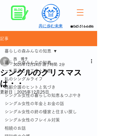
共に歩む未来
☎045-516-4486
記事
暮らしの森みんなの知恵
西 博子
暮らしの森みんなの知恵
2025年12月24日
読了時間: 2分
シングルのクリスマス
一人暮らしの工夫と知恵
私のシングルライフ
は・・
高齢介護のヒントと気づき
更新日：
2025年12月25日
シングル女性の暮らしの知恵＆つぶやき
シングル女性の年金とお金の話
シングル女性の終の棲家と住まい探し
シングル女性のフレイル対策
相続のお話