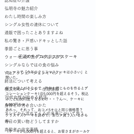
認知症の介護
弘明寺の魅力紹介
わたし時間の楽しみ方
シングル女性の連休について
通販で困ったことありますよね
私の驚き・戸惑いドキッとした話
季節ごとに思う事
王道の生デコクリスマスケーキ
ウォーキングライフのはじまり
シングルならではの食の悩み
ニュースで「今年のクリスマスケーキは小さい」と
YSLアソシエーションイベント
聞いた。
終活について考える
何でも値上がりなので、昨年と同じものを作るとデ
横浜市のイベント・生活情報
コレーションケーキ1台5,000円を超えるそう。税込
70代女性が始める終活
みだと6,00円近くなるわけ・・？ん～、ケーキに
6,000円かぁ。
身体との付き合いかた
あれっ、それって、おコメ5キロと同じ価格帯？
テレビから流れてくる出来事について思う
クリスマスケーキを諦めて、おコメ買う人いるかも
ね。
毎日の買い物どうしてますか
高齢者の住宅事情
「ケーキが5,000円を超えると、お客さまがホールケ