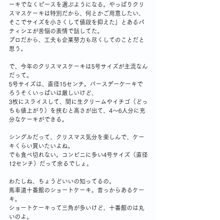
ーキでなくピースを選ぶようになる。やっぱりクリ
スマスケーキは特別だから、何とかご用意したい、
そこでサイズを小さくして値段を抑えた」とあるパ
ティシエが苦悩の表情で話してた。
プロだから、工夫も企業努力も尽くしてのことだと
思う。
で、今年のクリスマスケーキは5号サイズが主流なん
だって。
5号サイズは、直径15センチ。バースデーケーキで
ろうそくいっぱいは厳しいけど、
3枚にスライスして、間に生クリームやイチゴ（どっ
ちも値上がり）を挟むと高さが出て、4～6人分に充
分なケーキができる。
シングルだって、クリスマス気分を楽しんで、ケー
キくらい買いたいよね。
でも食べ切れない。コンビニに多い4号サイズ（直径
12センチ）だって余るでしょ。
わたしね、ちょうどいいの知ってるの。
馬車道十番館のショートケーキ。昔っからあるケー
キ。
ショートケーキって三角が多いけど、十番館のは丸
いのよ。