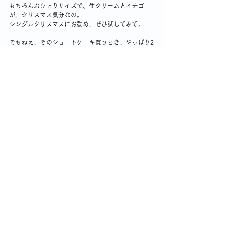
もちろんおひとりサイズで、生クリームとイチゴ
が、クリスマス気分なの。
シングルクリスマスにお勧め、ぜひ試してみて。
でもねえ、そのショートケーキ買うとき、やっぱり2
個買うのよねぇ。
1個だと「寂しいクリスマスなんだな」と思われそう
で。
1個でいいのにね。
シングル女性の暮らしの知恵＆つぶやき
コメント