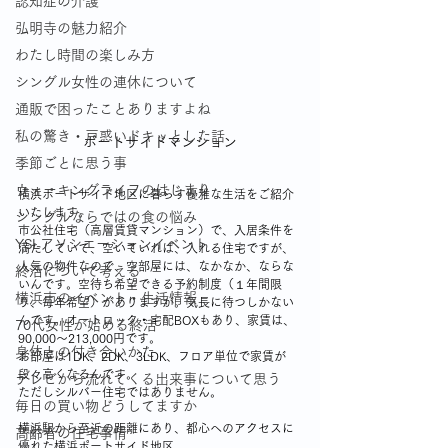
認知症の介護
弘明寺の魅力紹介
わたし時間の楽しみ方
シングル女性の連休について
通販で困ったことありますよね
私の驚き・戸惑いドキッとした話
ポートサイドマンション
季節ごとに思う事
ウォーキングライフのはじまり
横浜ポートサイド地区に暮らす優雅な生活をご紹介
いたします。
シングルならではの食の悩み
市公社住宅（高層賃貸マンション）で、入居条件を
YSLアソシエーションイベント
満たしていて、空いていれば、入れる住宅ですが、
人気の物件なので、空部屋には、なかなか、ならな
終活について考える
いんです。空待ち希望できる予約制度（１年間限
横浜市のイベント・生活情報
り、毎年希望）がありますが。気長に待つしかない
んです。オートロック・宅配BOXもあり、家賃は、
70代女性が始める終活
90,000～213,000円です。
身体との付き合いかた
お部屋は1DK、2DK、3LDK、フロア単位で家賃が
段々高くなるんです。
テレビから流れてくる出来事について思う
ただしシルバー住宅ではありません。
毎日の買い物どうしてますか
横浜駅から至近の距離にあり、都心へのアクセスに
高齢者の住宅事情
優れた横浜ポートサイド地区。