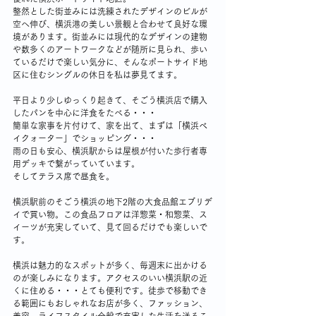
整然とした街並みには洗練されたデザインのビルが
空へ伸び、横浜港の美しい景観と合わせて良好な環
境があります。街並みには現代的なデザインの建物
や数多くのアートワークなどが随所に見られ、歩い
ているだけで楽しい気分に、そんなポートサイド地
区に住むシングルの休日を私は夢見てます。
平日より少しゆっくり起きて、そごう横浜店で購入
したパンを中心に洋食をたべる・・・
簡単な家事を片付けて、家を出て、まずは「横浜ベ
イクォーター」でショッピング・・・
雨の日も安心、横浜駅からは屋根が付いた歩行者専
用デッキで繋がっていています。
そしてテラス席で昼食を。
横浜駅前のそごう横浜の地下2階の大食品館エブリデ
イで買い物。この食品フロアは洋惣菜・和惣菜、ス
イーツが充実していて、見て回るだけでも楽しいで
す。
横浜は魅力的なスポットが多く、毎週末に出かける
のが楽しみになります。アクセスのいい横浜駅の近
くに住める・・・とても便利です。徒歩で移動でき
る範囲にもおしゃれなお店が多く、ファッション、
美容、ライフスタイル全般で充実した生活を送るこ