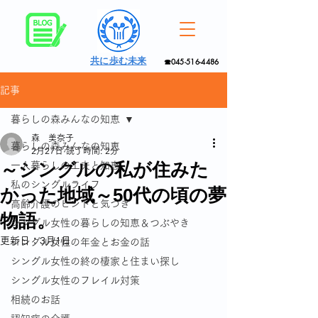
共に歩む未来
☎045-516-4486
記事
暮らしの森みんなの知恵
森 美奈子
暮らしの森みんなの知恵
2月27日
読了時間: 2分
～シングルの私が住みた
一人暮らしの工夫と知恵
私のシングルライフ
かった地域～50代の頃の夢
高齢介護のヒントと気づき
物語。
シングル女性の暮らしの知恵＆つぶやき
更新日：
3月1日
シングル女性の年金とお金の話
シングル女性の終の棲家と住まい探し
シングル女性のフレイル対策
相続のお話