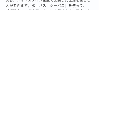
とができます。水上バス「シーバス」を使って、
「横浜赤レンガ倉庫」などにも行けます。田舎から
上京してきた親戚や友達を楽しませるには、日常使
いできる横浜です。自分の趣味であるウォ―キング
も楽しめるし、いつの日かここに住みたいです。待
ち続けると、あっという間に100歳になるかな？
シングル女性の終の棲家と住まい探し
コメント
コメントを追加…