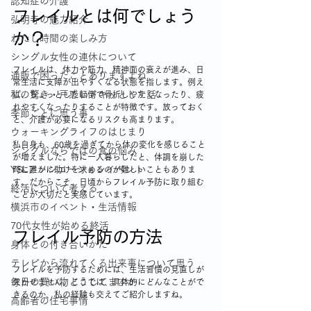
認知症の介護
フレイルとは何でしょう
弘明寺の魅力紹介
か？
わたし時間の楽しみ方
シングル女性の連休について
フレイルは、体力や筋力、精神面の衰えが進み、日
通販で困ったことありますよね
常生活に支障が出やすくなる状態を指します。例え
私の驚き・戸惑いドキッとした話
ば、ちょっとした転倒で骨折しやすくなったり、疲
れやすくなったりすることが特徴です。放っておく
季節ごとに思う事
と、介護が必要になるリスクも高まります。
ウォーキングライフのはじまり
私自身も、60歳を過ぎてから体の変化を感じること
シングルならではの食の悩み
が増えました。特に一人暮らしだと、体調を崩した
YSLアソシエーションイベント
時に誰かに助けを求めるのが難しいこともありま
す。だからこそ、日頃からフレイル予防に取り組む
終活について考える
ことが大切だと実感しています。
横浜市のイベント・生活情報
70代女性が始める終活
フレイル予防の方法
身体との付き合いかた
テレビから流れてくる出来事について思う
フレイルを予防するためには、生活習慣の見直しが
毎日の買い物どうしてますか
欠かせません。ここでは、具体的にどんなことがで
きるのか、私の経験も交えてご紹介しますね。
高齢者の住宅事情