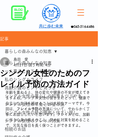
共に歩む未来
☎045-516-4486
記事
暮らしの森みんなの知恵
島田 愛
暮らしの森みんなの知恵
4月21日
読了時間: 4分
シングル女性のためのフ
一人暮らしの工夫と知恵
私のシングルライフ
レイル予防の方法ガイド
高齢介護のヒントと気づき
年齢を重ねると、体の変化や健康の不安が増えてき
シングル女性の暮らしの知恵＆つぶやき
ますよね。シングル女性の皆さまにとって、健康で
自立した生活を続けることは大切なテーマです。今
シングル女性の年金とお金の話
回は、
フレイル予防の方法
について、やわらかく丁
シングル女性の終の棲家と住まい探し
寧にお話ししたいと思います。フレイルとは、加齢
に伴う心身の衰えのこと。早めに対策を始めること
シングル女性のフレイル対策
で、元気な毎日を長く保つことができますよ。
相続のお話