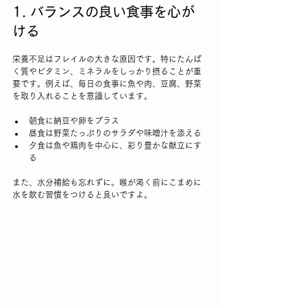
1. バランスの良い食事を心が
ける
栄養不足はフレイルの大きな原因です。特にたんぱ
く質やビタミン、ミネラルをしっかり摂ることが重
要です。例えば、毎日の食事に魚や肉、豆腐、野菜
を取り入れることを意識しています。
朝食に納豆や卵をプラス
昼食は野菜たっぷりのサラダや味噌汁を添える
夕食は魚や鶏肉を中心に、彩り豊かな献立にす
る
また、水分補給も忘れずに。喉が渇く前にこまめに
水を飲む習慣をつけると良いですよ。