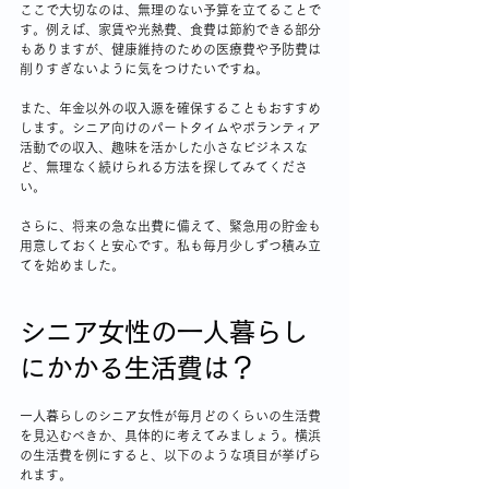
ここで大切なのは、無理のない予算を立てることで
す。例えば、家賃や光熱費、食費は節約できる部分
もありますが、健康維持のための医療費や予防費は
削りすぎないように気をつけたいですね。
また、年金以外の収入源を確保することもおすすめ
します。シニア向けのパートタイムやボランティア
活動での収入、趣味を活かした小さなビジネスな
ど、無理なく続けられる方法を探してみてくださ
い。
さらに、将来の急な出費に備えて、緊急用の貯金も
用意しておくと安心です。私も毎月少しずつ積み立
てを始めました。
シニア女性の一人暮らし
にかかる生活費は？
一人暮らしのシニア女性が毎月どのくらいの生活費
を見込むべきか、具体的に考えてみましょう。横浜
の生活費を例にすると、以下のような項目が挙げら
れます。