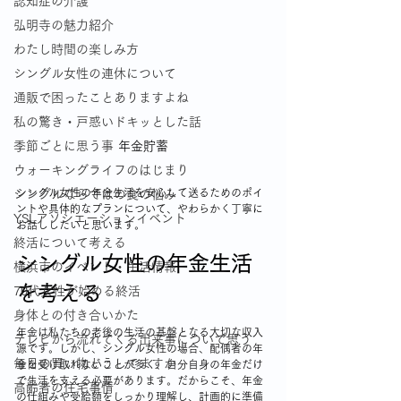
認知症の介護
弘明寺の魅力紹介
わたし時間の楽しみ方
シングル女性の連休について
通販で困ったことありますよね
私の驚き・戸惑いドキッとした話
季節ごとに思う事
年金貯蓄
ウォーキングライフのはじまり
シングル女性の年金生活を安心して送るためのポイ
シングルならではの食の悩み
ントや具体的なプランについて、やわらかく丁寧に
YSLアソシエーションイベント
お話ししたいと思います。
終活について考える
シングル女性の年金生活
横浜市のイベント・生活情報
を考える
70代女性が始める終活
身体との付き合いかた
年金は私たちの老後の生活の基盤となる大切な収入
テレビから流れてくる出来事について思う
源です。しかし、シングル女性の場合、配偶者の年
毎日の買い物どうしてますか
金を受け取れないことが多く、自分自身の年金だけ
で生活を支える必要があります。だからこそ、年金
高齢者の住宅事情
の仕組みや受給額をしっかり理解し、計画的に準備