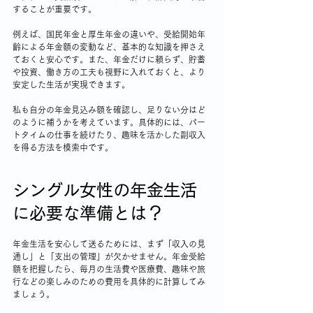
することが重要です。
例えば、国民年金と厚生年金の違いや、受給開始年
齢による年金額の変動など、基本的な知識を押さえ
ておくと安心です。また、年金だけに頼らず、貯蓄
や投資、働き方の工夫も視野に入れておくと、より
安定した生活が実現できます。
私も自分の年金見込み額を確認し、足りない分はど
のように補うかを考えています。具体的には、パー
トタイムの仕事を続けたり、趣味を活かした副収入
を得る方法を模索中です。
シングル女性の年金生活
に必要な準備とは？
年金生活を安心して送るためには、まず「収入の見
通し」と「支出の管理」が欠かせません。年金受給
額を把握したら、毎月の生活費や医療費、趣味や旅
行などの楽しみのための費用を具体的に計算してみ
ましょう。