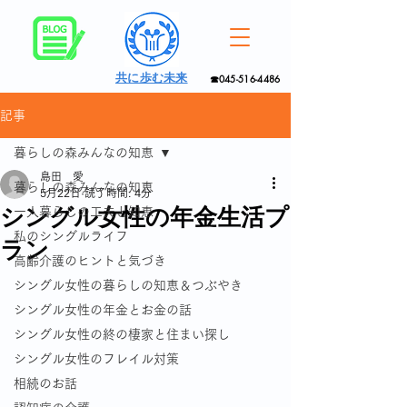
共に歩む未来
☎045-516-4486
記事
暮らしの森みんなの知恵
島田 愛
暮らしの森みんなの知恵
5月22日
読了時間: 4分
シングル女性の年金生活プ
一人暮らしの工夫と知恵
私のシングルライフ
ラン
高齢介護のヒントと気づき
シングル女性の暮らしの知恵＆つぶやき
シングル女性の年金とお金の話
シングル女性の終の棲家と住まい探し
シングル女性のフレイル対策
相続のお話