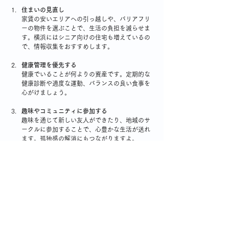
住まいの見直し
家賃の安いエリアへの引っ越しや、バリアフリ
ーの物件を選ぶことで、生活の負担を減らせま
す。横浜にはシニア向けの住宅も増えているの
で、情報収集をおすすめします。
健康管理を優先する
健康でいることが何よりの資産です。定期的な
健康診断や適度な運動、バランスの良い食事を
心がけましょう。
趣味やコミュニティに参加する
趣味を通じて新しい友人ができたり、地域のサ
ークルに参加することで、心豊かな生活が送れ
ます。孤独感の解消にもつながりますよ。
節約と投資のバランスを取る
無理な節約はストレスになります。必要なとこ
ろにはお金を使い、余裕があれば少額からでも
投資を始めてみるのも良いでしょう。
これらの工夫を取り入れることで、年金生活でも安
心して楽しく過ごせると思います。