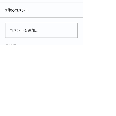
1件のコメント
コメントを追加…
最新順
最新家電大好き
2025年12月12日
　私もメーカーは違いますけれど、確か「パ
ナソニック」の「口腔洗浄器ジェットウォッ
シャー」だっか、持っています。けっこう高
かったようです。歯磨きだけでは、歯と歯の
間の汚れが取れないから必要だといって、買
ったということです。それだけでなく、電動
歯ブラシ、毛穴の中の汚れも取れ肌に良いと
謳っているあの高額なシャワーヘッド等々、
その類の機器色々あります。　　　ただし、
これらは全て家族が買って使っているもの