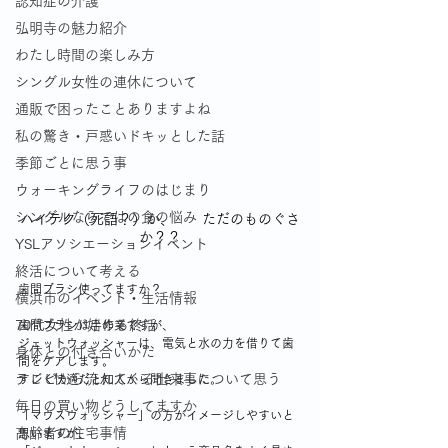
認知症の介護
弘明寺の魅力紹介
わたし時間の楽しみ方
シングル女性の連休について
通販で困ったことありますよね
私の驚き・戸惑いドキッとした話
季節ごとに思う事
ウォーキングライフのはじまり
シングルならではの食の悩み
ハイテク（死語？）か、　　ただのものぐさ
か？？
YSLアソシエーションイベント
終活について考える
歯間ブラシ使ってますか？
横浜市のイベント・生活情報
70代女性が始める終活
歯間ブラシは手作業ですが、
ジェットウォッシャーは、電気と水の力を借りて歯
身体との付き合いかた
間をケアします。
テレビから流れてくる出来事について思う
すごく快適だと知人から聞きました。
毎日の買い物どうしてますか
「マウスウォッシャー」の方がイメージしやすいと
高齢者の住宅事情
思いますが、