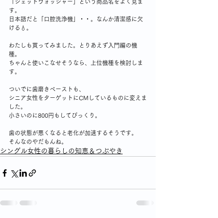
「ジェットウォッシャー」という商品名をよく見ま
す。
日本語だと「口腔洗浄機」・・。なんか清潔感に欠
ける💧。
わたしも買ってみました。とりあえず入門編の機
種。
ちゃんと使いこなせそうなら、上位機種を検討しま
す。
ついでに歯磨きペーストも、
シニア女性をターゲットにCMしているものに変えま
した。
小さいのに800円もしてびっくり。
歯の状態が悪くなると老化が加速するそうです。
そんなのやだもんね。
シングル女性の暮らしの知恵＆つぶやき