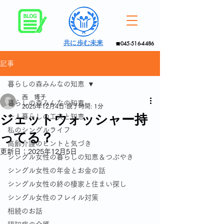
共に歩む未来
☎045-516-4486
記事
暮らしの森みんなの知恵
西 博子
暮らしの森みんなの知恵
2025年12月4日
読了時間: 1分
ジェットウォッシャー持
一人暮らしの工夫と知恵
私のシングルライフ
ってる？
高齢介護のヒントと気づき
更新日：
2025年12月5日
シングル女性の暮らしの知恵＆つぶやき
シングル女性の年金とお金の話
シングル女性の終の棲家と住まい探し
シングル女性のフレイル対策
相続のお話