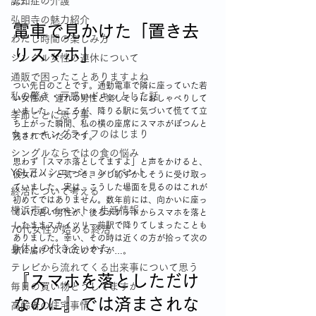
認知症の介護
た。
弘明寺の魅力紹介
電車で見かけた「置き去
わたし時間の楽しみ方
りスマホ」
シングル女性の連休について
通販で困ったことありますよね
つい先日のことです。通勤電車で隣に座っていた若
私の驚き・戸惑いドキッとした話
い女性が、連れの男性と楽しそうにおしゃべりして
いました。ところが、降りる駅に気づいて慌てて立
季節ごとに思う事
ち上がった瞬間、私の横の座席にスマホがぽつんと
ウォーキングライフのはじまり
残されていたのです。
シングルならではの食の悩み
思わず「スマホ落としてますよ」と声をかけると、
YSLアソシエーションイベント
彼女はハッと気づき、少し恥ずかしそうに受け取っ
ていました。実は、こうした場面を見るのはこれが
終活について考える
初めてではありません。数年前には、向かいに座っ
横浜市のイベント・生活情報
ていた若い男性が、後ろポケットからスマホを落と
したままスカイツリー前駅で降りてしまったことも
70代女性が始める終活
ありました。幸い、その時は近くの方が拾って次の
身体との付き合いかた
駅に届けてくれたのですが…。
テレビから流れてくる出来事について思う
『スマホを落としただけ
毎日の買い物どうしてますか
なのに』では済まされな
高齢者の住宅事情