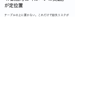
が定位置
テーブルの上に置かない。これだけで紛失リスクが
激減します。
スマホは「落とすもの」
と思って備える
スマホは今や、生活の中心です。落としたときの備
えをしておくことで、悲劇を“笑い話”に変えることが
できます。私自身も、これを書きながら改めて気を
引き締めました。どうか皆さんも、今日からできる
対策をひとつだけでも取り入れてみてくださいね。
まとめ
スマホの紛失は、誰にでも起こり得ることです。し
かし、事前の対策を講じることで、そのリスクを大
幅に減らすことができます。私たちの生活に欠かせ
ないスマホを守るために、ぜひ実践してみてくださ
い。