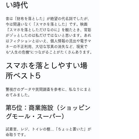
い時代
昔は「財布を落とした」が絶望の代名詞でしたが、
今は間違いなく「スマホを落とした」です。映画
『スマホを落としただけなのに』を観たとき、背筋
がゾッとしたのは私だけではないと思います。あれ
はフィクションとはいえ、個人情報の流出や電子マ
ネーの不正利用、大切な写真の消失など、現実で
も“人生の危機”につながることがたくさんあります。
スマホを落としやすい場
所ベスト5
警視庁のデータや民間調査を参考に、私なりにまと
めてみました。
第5位：商業施設（ショッピン
グモール・スーパー）
試着室、レジ、トイレの棚…「ちょっと置いた」が
命取りです。