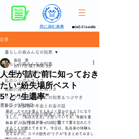
共に歩む未来
☎045-516-4486
記事
暮らしの森みんなの知恵
島田 愛
暮らしの森みんなの知恵
3月17日
読了時間: 3分
人生が詰む前に知っておき
一人暮らしの工夫と知恵
私のシングルライフ
たい“紛失場所ベスト
高齢介護のヒントと気づき
5”と“生還率”
シングル女性の暮らしの知恵＆つぶやき
更新日：
3月25日
シングル女性の年金とお金の話
最近、スマホを落とす人をよく見かけるようになり
シングル女性の終の棲家と住まい探し
ました。「私は大丈夫」と思っていても、年齢を重
シングル女性のフレイル対策
ねると、つい手元が滑ったり、慌てて置き忘れたり
することが増えてきます。今日は、私自身の体験も
相続のお話
交えながら、スマホ紛失の“リアル”をまとめてみまし