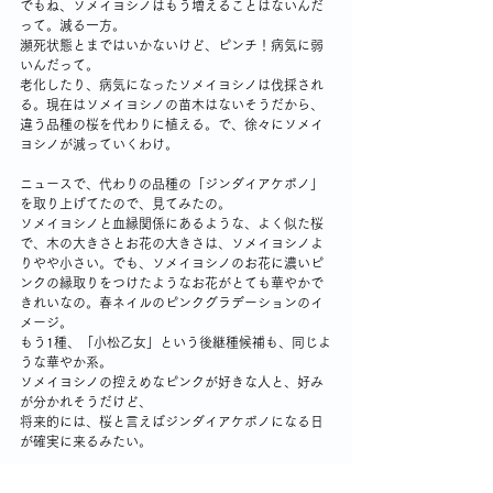
でもね、ソメイヨシノはもう増えることはないんだ
って。減る一方。
瀕死状態とまではいかないけど、ピンチ！病気に弱
いんだって。
老化したり、病気になったソメイヨシノは伐採され
る。現在はソメイヨシノの苗木はないそうだから、
違う品種の桜を代わりに植える。で、徐々にソメイ
ヨシノが減っていくわけ。
ニュースで、代わりの品種の「ジンダイアケボノ」
を取り上げてたので、見てみたの。
ソメイヨシノと血縁関係にあるような、よく似た桜
で、木の大きさとお花の大きさは、ソメイヨシノよ
りやや小さい。でも、ソメイヨシノのお花に濃いピ
ンクの縁取りをつけたようなお花がとても華やかで
きれいなの。春ネイルのピンクグラデーションのイ
メージ。
もう1種、「小松乙女」という後継種候補も、同じよ
うな華やか系。
ソメイヨシノの控えめなピンクが好きな人と、好み
が分かれそうだけど、
将来的には、桜と言えばジンダイアケボノになる日
が確実に来るみたい。
小さなこどもが桜の絵を描いて、濃いめピンクに塗