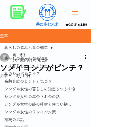
共に歩む未来
☎045-516-4486
記事
暮らしの森みんなの知恵
西 博子
暮らしの森みんなの知恵
3月18日
読了時間: 2分
ソメイヨシノがピンチ？
一人暮らしの工夫と知恵
私のシングルライフ
更新日：
3月19日
高齢介護のヒントと気づき
シングル女性の暮らしの知恵＆つぶやき
シングル女性の年金とお金の話
シングル女性の終の棲家と住まい探し
シングル女性のフレイル対策
相続のお話