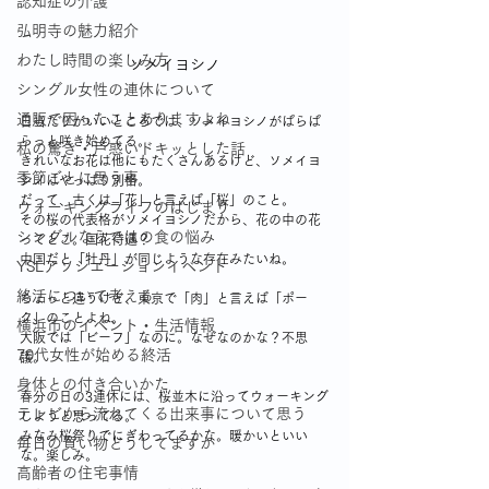
認知症の介護
弘明寺の魅力紹介
わたし時間の楽しみ方
ソメイヨシノ
シングル女性の連休について
通販で困ったことありますよね
日当たりがいいところでは、ソメイヨシノがぱらぱ
らっと咲き始めてる。
私の驚き・戸惑いドキッとした話
きれいなお花は他にもたくさんあるけど、ソメイヨ
季節ごとに思う事
シノはやっぱり別格。
だって、古くは「花」と言えば「桜」のこと。
ウォーキングライフのはじまり
その桜の代表格がソメイヨシノだから、花の中の花
シングルならではの食の悩み
ってとこ。国花待遇？
中国だと「牡丹」が同じような存在みたいね。
YSLアソシエーションイベント
終活について考える
ちょっと違うけど、東京で「肉」と言えば「ポー
ク」のことよね。
横浜市のイベント・生活情報
大阪では「ビーフ」なのに。なぜなのかな？不思
70代女性が始める終活
議。
身体との付き合いかた
春分の日の3連休には、桜並木に沿ってウォーキング
テレビから流れてくる出来事について思う
しようと思ってる。
みなみ桜祭りでにぎわってるかな。暖かいといい
毎日の買い物どうしてますか
な。楽しみ。
高齢者の住宅事情