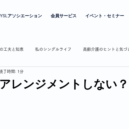
YSLアソシエーション
会員サービス
イベント・セミナー
の工夫と知恵
私のシングルライフ
高齢介護のヒントと気づ
読了時間: 1分
やき
シングル女性の年金とお金の話
シングル女性の終の棲
アレンジメントしない？
相続のお話
認知症の介護
弘明寺の魅力紹介
わたし時
通販で困ったことありますよね
私の驚き・戸惑いドキッとした話