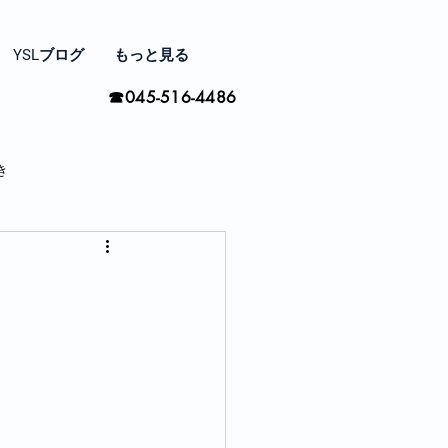
YSLブログ
もっと見る
☎045-516-4486
き
家と住まい探し
間の楽しみ方
季節ごとに思う事