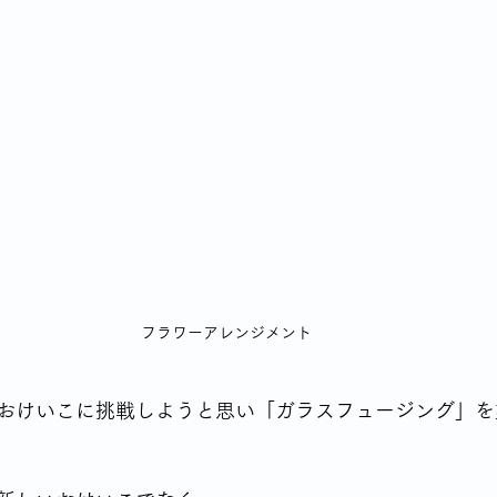
シングルならではの食の悩み
YSLアソシエーションイベント
70代女性が始める終活
身体との付き合いかた
テレビから流
高齢者の住宅事情
フラワーアレンジメント
おけいこに挑戦しようと思い「ガラスフュージング」を