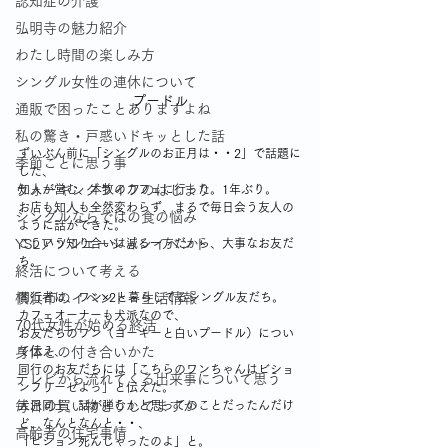
認知症の介護
弘明寺の魅力紹介
わたし時間の楽しみ方
シングル女性の連休について
プードル
通販で困ったことありますよね
私の驚き・戸惑いドキッとした話
ずいぶん前に「シングルのお正月は・・2」で話題に
季節ごとに思う事
した、
ウォーキングライフのはじまり
知人が営む、本牧のカフェに行った。1年ぶり。
お店も知人も全然変わらず、まるで毎日会う友人の
シングルならではの食の悩み
ように話ができた。
YSLアソシエーションイベント
こういう知り合いは減る一方だから、大事なお友だ
ち。
終活について考える
横浜市のイベント・生活情報
同行者は、ワン×2と暮らしてるシングル友だち。
カフェオーナーも犬派なので、
70代女性が始める終活
お友だちのワン（ヨーキーと白いプードル）につい
身体との付き合いかた
て伝え、
同行のお友だちには「こちらのワンちゃんはビショ
テレビから流れてくる出来事について思う
ンフリーゼよっ」と伝えた。
毎日の買い物どうしてますか
犬派同士、話が弾むかと思ってのことだったんだけ
ど、なんとなんと・・、
高齢者の住宅事情
「ビション死んじゃったのよ」と。