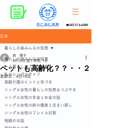
共に歩む未来
☎045-516-4486
記事
暮らしの森みんなの知恵
西 博子
暮らしの森みんなの知恵
4月15日
読了時間: 1分
ペットも高齢化？？・・２
一人暮らしの工夫と知恵
私のシングルライフ
更新日：
4月16日
高齢介護のヒントと気づき
シングル女性の暮らしの知恵＆つぶやき
シングル女性の年金とお金の話
シングル女性の終の棲家と住まい探し
シングル女性のフレイル対策
相続のお話