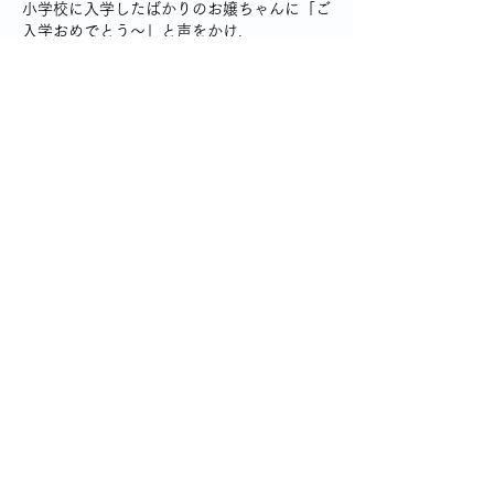
小学校に入学したばかりのお嬢ちゃんに「ご
入学おめでとう～」と声をかけ、
続いて、「ニャンコはお留守番ー？」と言っ
たら、
またまた「死んじゃったの・・」と、お返事
が返ってきた。
いっけない💧また不用意な発言をしてしまっ
た。ごめん！
だって、うちのニャンコ（13歳8か月）より
ずっと若いニャンコだし、
旅行や帰省で留守にする時でもお留守番でき
るコらしいし、まさかそんな・・。
詳細は不明だけど、急死だったそう。急にっ
てつらいよね。
つらいこと思い出させて、ほんとうにごめ
ん。
なんか続いちゃって、自己嫌悪。