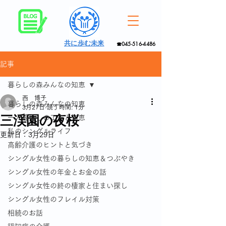
共に歩む未来
☎045-516-4486
記事
暮らしの森みんなの知恵
西 博子
暮らしの森みんなの知恵
3月27日
読了時間: 1分
三渓園の夜桜
一人暮らしの工夫と知恵
私のシングルライフ
更新日：
3月29日
高齢介護のヒントと気づき
シングル女性の暮らしの知恵＆つぶやき
シングル女性の年金とお金の話
シングル女性の終の棲家と住まい探し
シングル女性のフレイル対策
相続のお話