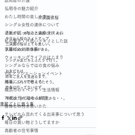
認知症の介護
弘明寺の魅力紹介
わたし時間の楽しみ方
三渓園夜桜
シングル女性の連休について
通販で困ったことありますよね
これから、本牧の三渓園に行くの。
今日から桜のライトアップ。
私の驚き・戸惑いドキッとした話
三渓園の桜はとても美しい。
季節ごとに思う事
入場料900円の価値がある。
ウォーキングライフのはじまり
シングル友だちとふたりで行く。
シングルならではの食の悩み
お友だちは、
YSLアソシエーションイベント
昨年ご主人を見送るまで、
終活について考える
毎春、ふたりで行ってたそう。
昨春は行ってないはず。
横浜市のイベント・生活情報
70代女性が始める終活
今夜は、少し切ないお花見かな・・。
季節ごとに思う事
身体との付き合いかた
テレビから流れてくる出来事について思う
毎日の買い物どうしてますか
高齢者の住宅事情