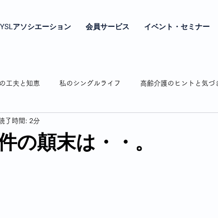
YSLアソシエーション
会員サービス
イベント・セミナー
の工夫と知恵
私のシングルライフ
高齢介護のヒントと気づ
読了時間: 2分
やき
シングル女性の年金とお金の話
シングル女性の終の棲
件の顛末は・・。
相続のお話
認知症の介護
弘明寺の魅力紹介
わたし時
通販で困ったことありますよね
私の驚き・戸惑いドキッとした話