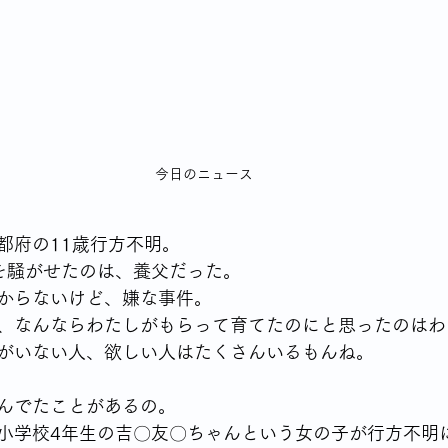
シングルならではの食の悩み
YSLアソシエーションイベント
70代女性が始める終活
身体との付き合いかた
テレビから流
今日のニュース
高齢者の住宅事情
都府の11歳行方不明。
を騒がせたのは、養父だった。
からないけど、嫌な事件。
、なんならわたしがもらって育てたのにと思ったのはわ
がいない人、欲しい人はたくさんいるもんね。
んでたことがあるの。
小学校4年生の吉〇友〇ちゃんという女の子が行方不明