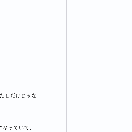
終活について考える
れてくる出来事について思う
たしだけじゃな
になっていて、