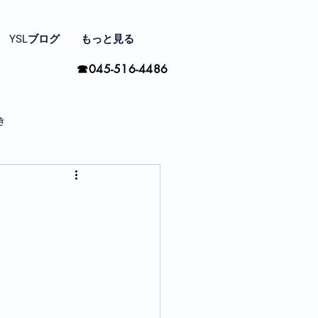
YSLブログ
もっと見る
☎045-516-4486
き
家と住まい探し
間の楽しみ方
季節ごとに思う事