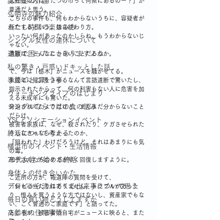
認知症の介護
北在住の人は「たつの市って何県にあるのー？」が
普通だと思う。
弘明寺の魅力紹介
こちらの事件も、何もわからないうちに、容疑者が
わたし時間の楽しみ方
死亡するという、嫌な終わり方。
いったい何があったのかしらね。もうわからないじ
シングル女性の連休について
ゃない。
通販で困ったことありますよね
遺族は、どんなにつらいことだろうか。
私の驚き・戸惑いドキッとした話
で、今は「栃木」がニュースを騒がせてる。
季節ごとに思う事
未成年に犯罪をさせるなんて言語道断で驚いたし、
指示されたからって、何の利害もない人に危害を加
ウォーキングライフのはじまり
える未成年にも驚いた。
シングルならではの食の悩み
脅迫されてたようだけど、まだまだ分からないこと
だらけ。
YSLアソシエーションイベント
被害者家族は、なぜ、殺されたり、ケガさせられた
終活について考える
りしなきゃならなかったのか、
「狙われた」わけだろうけど、それはあまりにも気
横浜市のイベント・生活情報
の毒。
70代女性が始める終活
息子さんたちのケガが早く回復しますように。
身体との付き合いかた
ご近所の方が、報道陣の質問を受けて、
テレビから流れてくる出来事について思う
「何も心当たりはありません、トラブルがあった
り、恨みを買うような方ではないし、資産家でもな
毎日の買い物どうしてますか
い、ごく普通のご家庭です」と語ってた。
高齢者の住宅事情
ところが、被害者の自宅がニュースに映ると、また