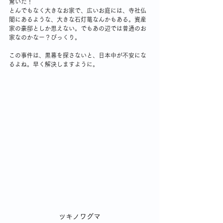
驚いた！
とんでもなく大きなお家で、広いお庭には、寺社仏
閣にあるような、大きな石灯篭なんかもある。資産
家の豪邸としか思えない。でもあの辺では普通のお
家なのかなー？びっくり。
この事件は、黒幕を探さないと、日本中が不安にな
るよね。早く解決しますように。
ツキノワグマ