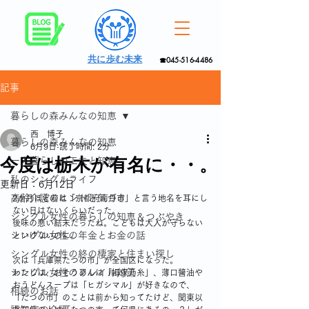
共に歩む未来
☎045-516-4486
記事
暮らしの森みんなの知恵
西 博子
暮らしの森みんなの知恵
6月9日
読了時間: 2分
今度は栃木が有名に・・。
一人暮らしの工夫と知恵
私のシングルライフ
更新日：
6月12日
高齢介護のヒントと気づき
2か月ほど前は「京都府南丹市」と言う地名を耳にし
ない日はないくらいだった。
シングル女性の暮らしの知恵＆つぶやき
後味の悪い結末だったね。こどもは大人が守らない
シングル女性の年金とお金の話
といけないのに。
シングル女性の終の棲家と住まい探し
次は「兵庫県たつの市」が全国区になった。
シングル女性のフレイル対策
わたしは、おそうめんは「揖保乃糸」、薄口醬油や
おうどんスープは「ヒガシマル」が好きなので、
相続のお話
「たつの市」のことは前から知ってたけど、関東以