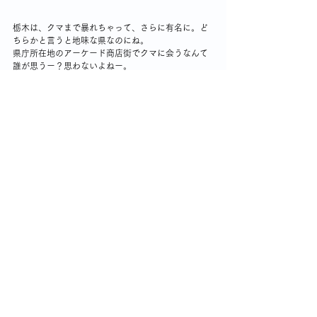
栃木は、クマまで暴れちゃって、さらに有名に。ど
ちらかと言うと地味な県なのにね。
県庁所在地のアーケード商店街でクマに会うなんて
誰が思うー？思わないよねー。
あー驚いた。
クマさん、横浜には来なくていいからね。頼むよ。
テレビから流れてくる出来事について思う
コメント