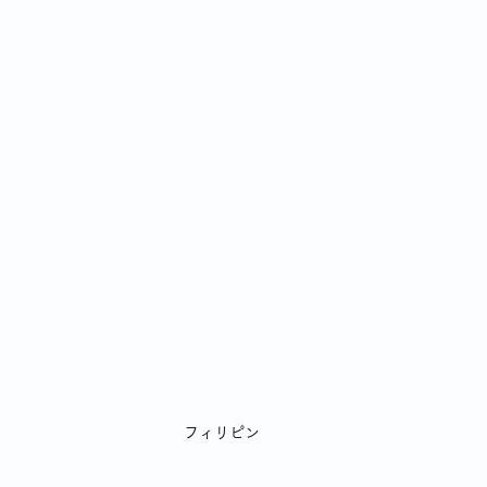
シングルならではの食の悩み
YSLアソシエーションイベント
70代女性が始める終活
身体との付き合いかた
テレビから流
高齢者の住宅事情
フィリピン