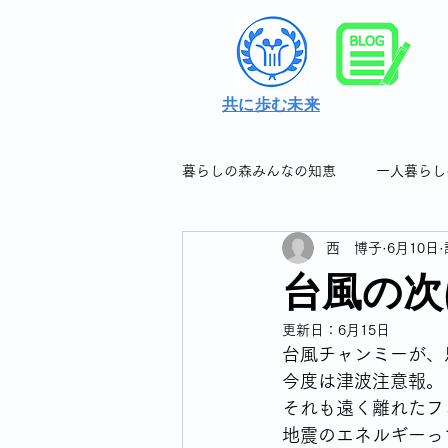
共に歩む未来
暮らしの森みんなの知恵
一人暮らし
西 博子
6月10日
シングル女性の暮らしの知恵＆つぶ
台風の次
更新日：
6月15日
シングル女性のフレイル対策
台風チャンミーが、
今度は津波注意報。
それも遠く離れたフ
シングル女性の連休について
地震のエネルギーっ