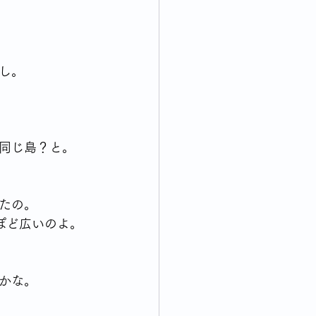
し。
同じ島？と。
たの。
ぽど広いのよ。
かな。