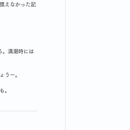
憶えなかった記
る。満潮時には
ょうー。
も。