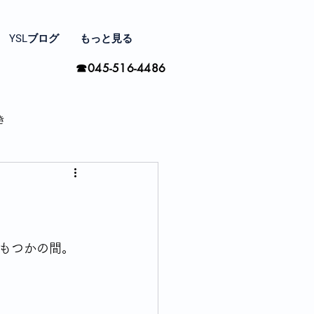
YSLブログ
もっと見る
☎045-516-4486
き
家と住まい探し
間の楽しみ方
もつかの間。
季節ごとに思う事