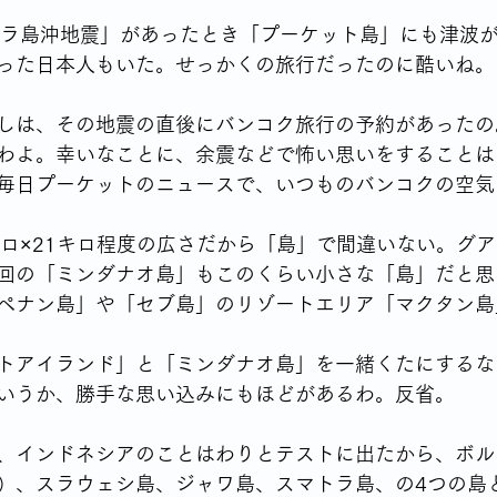
トラ島沖地震」があったとき「プーケット島」にも津波
った日本人もいた。せっかくの旅行だったのに酷いね。
しは、その地震の直後にバンコク旅行の予約があったの
わよ。幸いなことに、余震などで怖い思いをすることは
毎日プーケットのニュースで、いつものバンコクの空気
キロ×21キロ程度の広さだから「島」で間違いない。グ
回の「ミンダナオ島」もこのくらい小さな「島」だと思
ペナン島」や「セブ島」のリゾートエリア「マクタン島
トアイランド」と「ミンダナオ島」を一緒くたにするな
いうか、勝手な思い込みにもほどがあるわ。反省。
、インドネシアのことはわりとテストに出たから、ボル
）、スラウェシ島、ジャワ島、スマトラ島、の4つの島