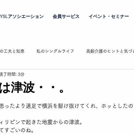
YSLアソシエーション
会員サービス
イベント・セミナー
の工夫と知恵
私のシングルライフ
高齢介護のヒントと気づ
読了時間: 3分
やき
シングル女性の年金とお金の話
シングル女性の終の棲
は津波・・。
相続のお話
認知症の介護
弘明寺の魅力紹介
わたし時
思ったより速足で横浜を駆け抜けてくれ、ホッとしたの
ィリピンで起きた地震からの津波。
通販で困ったことありますよね
私の驚き・戸惑いドキッとした話
てすごいのね。