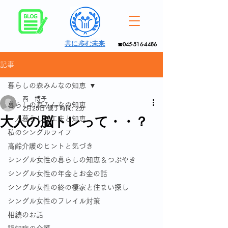
共に歩む未来
☎045-516-4486
記事
暮らしの森みんなの知恵
西 博子
暮らしの森みんなの知恵
2月25日
読了時間: 2分
大人の脳トレって・・？
一人暮らしの工夫と知恵
私のシングルライフ
高齢介護のヒントと気づき
シングル女性の暮らしの知恵＆つぶやき
シングル女性の年金とお金の話
シングル女性の終の棲家と住まい探し
シングル女性のフレイル対策
相続のお話