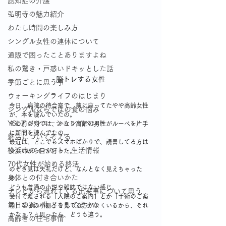
認知症の介護
弘明寺の魅力紹介
わたし時間の楽しみ方
シングル女性の連休について
通販で困ったことありますよね
私の驚き・戸惑いドキッとした話
脳トレする女性
季節ごとに思う事
ウォーキングライフのはじまり
今日、病院の待合室で、前に座ってたやや高齢女性
シングルならではの食の悩み
が、本を読んでいたの。
YSLアソシエーションイベント
その前の列では、かなり高齢の男性がルーペを片手
に新聞を読んでたの。
終活について考える
最近は、どこでもスマホばかりで、読書してる方は
横浜市のイベント・生活情報
少ないから目が行った。
70代女性が始める終活
のぞき見は失礼だけど、なんとなく見えちゃった
身体との付き合いかた
の。
どうも普通の小説や雑誌ではない感じ。
テレビから流れてくる出来事について思う
受付で渡される「入院のご案内」とか「手術のご案
毎日の買い物どうしてますか
内」などの小冊子を見てる方がよくいるから、それ
かなぁ？と思ったら、どうも違う。
高齢者の住宅事情