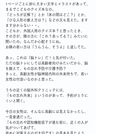
1ページごとに妙に大きい文字とイラストがあって、
まるでこどものクイズ本なの。
「どっちが正解？」とか「床の間はどこ？」とか、
「ひな人形の数え方は？」などの文も見えた。ます
ます分からない・・。
こどもか、外国人用のクイズ本？と思ったとき、
その方が、隣の方に「これ？あってる？」みたいに
聞いたの。なんだか心配そうにね。
お隣の若い方は「うんうん、そうよ」と返してた。
あっ、これは「脳トレ」だ！と気が付いた。
ただの脳トレにしては高齢者向けみたいだから、脳
を鍛えて、もの忘れ予防や介護予防？
きっと、高齢女性が脳神経内科の外来待ちで、若い
女性は付添いなのかと思った。
うちの近くの脳外科クリニックには、
「もの忘れ外来」というのがあって、予約がとりに
くいと聞く。
今日の女性は、そんなに高齢には見えなかったし、
一見普通だった。
「もの忘れや認知機能低下が進む前に、近くの人が
気がついてあげて、
早めに対策するのが大切です」の見本を見たよう