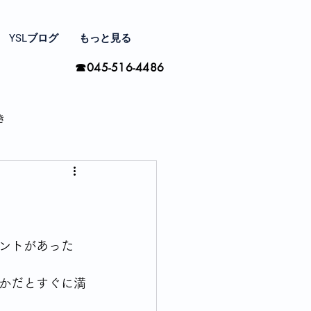
YSLブログ
もっと見る
☎045-516-4486
き
家と住まい探し
間の楽しみ方
ントがあった
かだとすぐに満
季節ごとに思う事