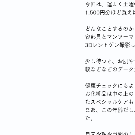
今回は、運よく土曜
1,500円分ほど買
ウォーキングライフのはじまり
どんなことするのか
容部員とマンツーマ
横浜市のイベント・生活情報
3Dレントゲン撮影
少し待つと、お肌や
毎日の買い物どうしてますか
較などなどのデータ
健康チェックにもよ
お化粧品は中の上の
たスペシャルケアも
まあ、この年齢だし
た。
目元や額や眉間のし