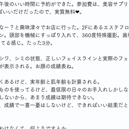
午後のいい時間に予約ができた。参加費は、美容サプリ
えばいいだけだったので、実質無料❤。
シングルならではの食の悩み
YSLアソシエーションイベント
なー？と興味津々でお店に行った。2Fにあるエステフ
ン。頭部を機械にすっぽり入れて、360度特殊撮影。歯
70代女性が始める終活
身体との付き合いかた
テレビから流
してる感じ。たった3分。
シワ、シミの状態、正しいフェイスラインと実際のフェ
高齢者の住宅事情
が表示される。お顔の成績表ね。
くあるけど、実年齢と肌年齢も計算される。
ものを使ってるけど、最低限の日々のお手入れしかしな
しないから、あまり成績は期待できない。
、成績で一喜一憂はしないけど、できればいい結果だと
わはなくて、何よりですとか、