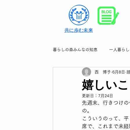
共に歩む未来
暮らしの森みんなの知恵
一人暮らし
西 博子
6月8日
読
シングル女性の暮らしの知恵＆つぶ
嬉しいこ
更新日：
7月24日
シングル女性のフレイル対策
先週末、行きつけの
の。
こういうのって、平
シングル女性の連休について
席で、これまで未経