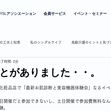
YSLアソシエーション
会員サービス
イベント・セミナー
の工夫と知恵
私のシングルライフ
高齢介護のヒントと気づ
了時間: 2分
やき
シングル女性の年金とお金の話
シングル女性の終の棲
とがありました・・。
相続のお話
認知症の介護
弘明寺の魅力紹介
わたし時
化粧品店で「最新お肌診断と美容機器体験会」なるイベ
日開催だと参加できないし、土日開催で参加費無料なん
通販で困ったことありますよね
私の驚き・戸惑いドキッとした話
験。