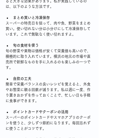
ると大きな効果があります。私が実践しているの
は、以下のような方法です。
まとめ買いと冷凍保存
スーパーの特売日を狙って、肉や魚、野菜をまとめ
買い。使い切れない分は小分けにして冷凍保存して
います。これで無駄なく使い切れますよ。
旬の食材を使う
旬の野菜や果物は価格が安くて栄養価も高いので、
積極的に取り入れています。横浜の地元の市場や直
売所で新鮮なものを手に入れるのも楽しみの一つで
す。
自炊の工夫
簡単で栄養バランスの良いレシピを覚えると、外食
やお惣菜に頼る回数が減ります。私は週に一度、作
り置きおかずを作っておくことで、忙しい日も手軽
に食事ができます。
ポイントカードやクーポンの活用
スーパーのポイントカードやスマホアプリのクーポ
ンを使うと、少しずつ節約になります。毎回忘れず
に使うことがコツです。