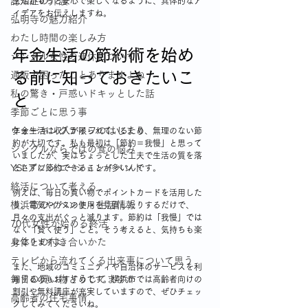
認知症の介護
生活がもっと安心で楽しくなるように、具体的なア
イデアをお伝えしますね。
弘明寺の魅力紹介
わたし時間の楽しみ方
年金生活の節約術を始め
シングル女性の連休について
る前に知っておきたいこ
通販で困ったことありますよね
私の驚き・戸惑いドキッとした話
と
季節ごとに思う事
ウォーキングライフのはじまり
年金生活は収入が限られているため、無理のない節
約が大切です。私も最初は「節約＝我慢」と思って
シングルならではの食の悩み
いましたが、実はちょっとした工夫で生活の質を落
YSLアソシエーションイベント
とさずに節約できることが多いんです。
終活について考える
例えば、毎日の買い物でポイントカードを活用した
横浜市のイベント・生活情報
り、電気やガスの使用を見直したりするだけで、
月々の支出がぐっと減ります。節約は「我慢」では
70代女性が始める終活
なく「賢く使う」こと。そう考えると、気持ちも楽
身体との付き合いかた
になりますよ。
テレビから流れてくる出来事について思う
また、地域のコミュニティや自治体のサービスを利
毎日の買い物どうしてますか
用するのもおすすめです。横浜市では高齢者向けの
割引や無料講座が充実していますので、ぜひチェッ
高齢者の住宅事情
クしてみてくださいね。