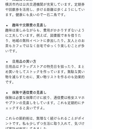
横浜市内は公共交通機関が充実しています。定期券
や回数券を活用し、歩ける距離は歩くようにしてい
ます。健康にも良いので一石二鳥です。
趣味や交際費の見直し
趣味は楽しみながらも、費用がかかりすぎないよう
に工夫しています。例えば、図書館で本を借りた
り、地域の無料イベントに参加したり。友人とのお
茶もカフェではなく自宅でゆっくり楽しむことが多
いです。
日用品の買い方
日用品はドラッグストアの特売日を狙ったり、まと
め買いをしてストックを作っています。無駄な買い
物を減らすために、買い物リストを作るのも効果的
です。
保険や通信費の見直し
保険は必要な保障だけに絞り、通信費は格安スマホ
やプランの見直しをしています。これも定期的にチ
ェックすると良いですよ。
これらの節約術は、無理なく続けられることがポイ
ントです。私も少しずつ生活に取り入れて、気づけ
ば家計が安定してきました。