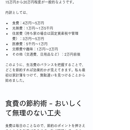
15万円から20万円程度が一般的なようです。
内訳としては、
食費：4万円〜5万円
光熱費：1万円〜1万5千円
住居費（持ち家の場合は固定資産税や管理
費）：3万円〜5万円
医療費：5千円〜1万円
交際費や趣味：1万円〜2万円
その他（交通費、日用品など）：2万円前後
このように、生活費のバランスを把握することで、
どこを節約すれば効果的かが見えてきます。私も最
初は家計簿をつけて、無駄遣いを見つけることから
始めました。
食費の節約術 - おいしく
て無理のない工夫
食費は毎日のことなので、節約のポイントを押さえ