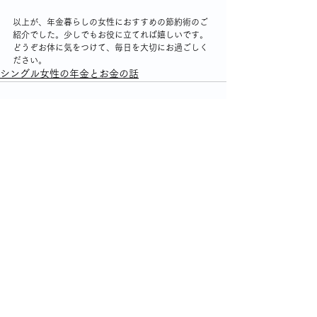
以上が、年金暮らしの女性におすすめの節約術のご
紹介でした。少しでもお役に立てれば嬉しいです。
どうぞお体に気をつけて、毎日を大切にお過ごしく
ださい。
シングル女性の年金とお金の話
1件のコメント
コメントを追加…
最新順