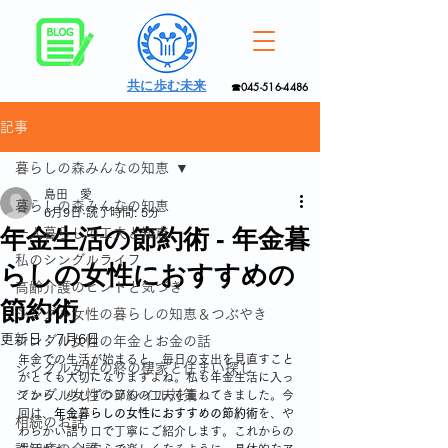
共に歩む未来
☎045-516-4486
記事
暮らしの森みんなの知恵
島田 愛
暮らしの森みんなの知恵
6月9日
読了時間: 5分
年金生活の節約術 - 年金暮
一人暮らしの工夫と知恵
私のシングルライフ
らしの女性におすすめの
高齢介護のヒントと気づき
節約術
シングル女性の暮らしの知恵＆つぶやき
更新日：
7月6日
シングル女性の年金とお金の話
年金での生活が始まると、毎日の支出を見直すこと
シングル女性の終の棲家と住まい探し
がとても大切になりますよね。私も年金生活に入っ
シングル女性のフレイル対策
てから、少しずつ節約の工夫を重ねてきました。今
回は、
年金暮らしの女性におすすめの節約術
を、や
相続のお話
わらかい語り口で丁寧にご紹介します。これからの