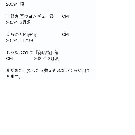
2009年頃
吉野家 春のヨシギュー祭　　CM　　　　　
2009年3月頃
まちかどPayPay　　　　　　CM　　　　　
2019年11月頃
じゃあJOYLで『商店街』篇　
CM　　　　　2025年2月頃
まだまだ、探したら数えきれないくらい出て
きます。
あのドラマや映画のシーン、あのCMの背景
—はここだったのか！画面越しに見た風景を
思い起こし、商店街に繰り出せば、違った魅
力が見えてくるはずです。
「聖地」と呼ばれるものは世に多いですが、
最初の巡礼
のスタート地点は、ここからなの
です。
いいね！
返信