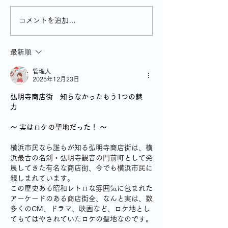
コメントを追加…
最新順
管理人
2025年12月23日
弘明寺商店街　知らなかったもう1つの魅
力　
〜 実はロケの聖地だった！ 〜
横浜市民なら誰もが知る弘明寺商店街は、横
浜最古の名刹・弘明寺観音の門前町として発
展してきた有名な商店街、今でも横浜市民に
親しまれています。
この歴史ある昭和レトロな雰囲気に包まれた
アーケードのある商店街全、なんと実は、数
多くのCM、ドラマ、映画など、ロケ地とし
てもてはやされていたロケの聖地なのです。