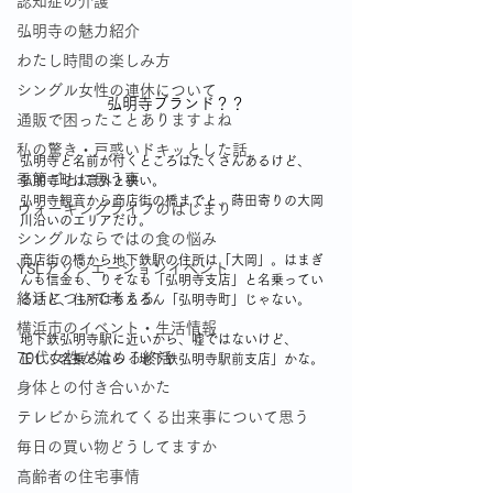
認知症の介護
弘明寺の魅力紹介
わたし時間の楽しみ方
シングル女性の連休について
弘明寺ブランド？？
通販で困ったことありますよね
私の驚き・戸惑いドキッとした話
弘明寺と名前が付くところはたくさんあるけど、
季節ごとに思う事
弘明寺町は意外と狭い。
弘明寺観音から商店街の橋までと、蒔田寄りの大岡
ウォーキングライフのはじまり
川沿いのエリアだけ。
シングルならではの食の悩み
商店街の橋から地下鉄駅の住所は「大岡」。はまぎ
YSLアソシエーションイベント
んも信金も、りそなも「弘明寺支店」と名乗ってい
終活について考える
るけど、住所はもちろん「弘明寺町」じゃない。
横浜市のイベント・生活情報
地下鉄弘明寺駅に近いから、嘘ではないけど、
70代女性が始める終活
正しく名乗るなら「地下鉄弘明寺駅前支店」かな。
身体との付き合いかた
テレビから流れてくる出来事について思う
毎日の買い物どうしてますか
高齢者の住宅事情