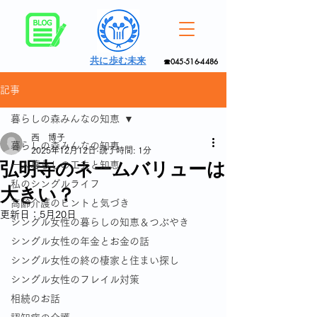
共に歩む未来
☎045-516-4486
記事
暮らしの森みんなの知恵
西 博子
暮らしの森みんなの知恵
2025年12月12日
読了時間: 1分
弘明寺のネームバリューは
一人暮らしの工夫と知恵
私のシングルライフ
大きい？
高齢介護のヒントと気づき
更新日：
5月20日
シングル女性の暮らしの知恵＆つぶやき
シングル女性の年金とお金の話
シングル女性の終の棲家と住まい探し
シングル女性のフレイル対策
相続のお話