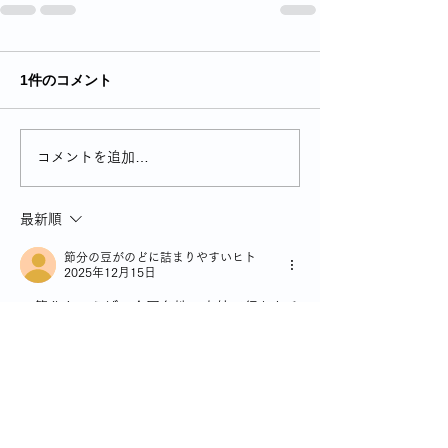
1件のコメント
コメントを追加…
最新順
節分の豆がのどに詰まりやすいヒト
2025年12月15日
　節分といえば、全国各地の寺社で行われる
ポビュラーな行事ですよね。よくその時期に
なると、テレビのニュースで有名な寺社の節
分の様子を取り上げています。関東エリアで
すと、成田山新勝寺、浅草寺、川崎大師、鶴
岡八幡宮など、けれどそれなりに参拝者等も
大勢いるし、そこへ行くまでの時間と労力も
それなりにかかり、たいていはテレビ見てそ