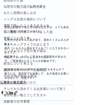
認知症の介護
弘明寺節分
弘明寺の魅力紹介
わたし時間の楽しみ方
シングル女性の連休について
通販で困ったことありますよね
成田山新勝寺や増上寺の節分豆まきは、とても有名
で、全国に知られていますね。
私の驚き・戸惑いドキッとした話
季節ごとに思う事
弘明寺の豆まきも人気があり、毎年たくさんの人が
集まり、
ウォーキングライフのはじまり
境内（←もちろん読めますよね？）に入りきれない
シングルならではの食の悩み
ほどです。
商店街でも、ちびっこ豆まきと福豆配布があるの
YSLアソシエーションイベント
で、ご家族連れにはこちらがお勧めです。
終活について考える
2026年の節分は弘明寺に出かけてみませんか？
横浜市のイベント・生活情報
帰りには、商店街でお食事して、お夕食用のお買い
70代女性が始める終活
ものもして、完璧です！
弘明寺の魅力紹介
身体との付き合いかた
テレビから流れてくる出来事について思う
毎日の買い物どうしてますか
高齢者の住宅事情