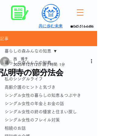
共に歩む未来
☎045-516-4486
記事
暮らしの森みんなの知恵
西 博子
暮らしの森みんなの知恵
2025年12月12日
読了時間: 1分
弘明寺の節分法会
一人暮らしの工夫と知恵
私のシングルライフ
高齢介護のヒントと気づき
シングル女性の暮らしの知恵＆つぶやき
シングル女性の年金とお金の話
シングル女性の終の棲家と住まい探し
シングル女性のフレイル対策
相続のお話