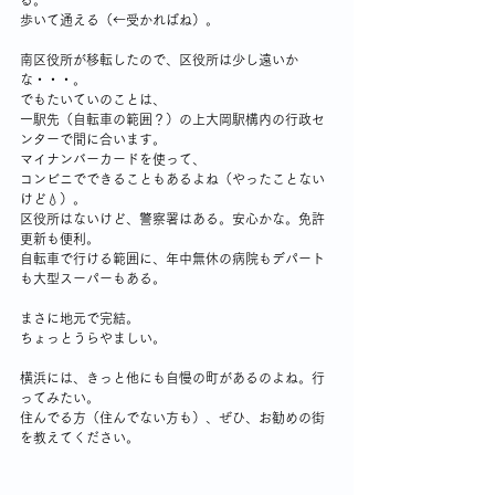
る。
歩いて通える（←受かればね）。
南区役所が移転したので、区役所は少し遠いか
な・・・。
でもたいていのことは、
一駅先（自転車の範囲？）の上大岡駅構内の行政セ
ンターで間に合います。
マイナンバーカードを使って、
コンビニでできることもあるよね（やったことない
けど💧）。
区役所はないけど、警察署はある。安心かな。免許
更新も便利。
自転車で行ける範囲に、年中無休の病院もデパート
も大型スーパーもある。
まさに地元で完結。
ちょっとうらやましい。
横浜には、きっと他にも自慢の町があるのよね。行
ってみたい。
住んでる方（住んでない方も）、ぜひ、お勧めの街
を教えてください。