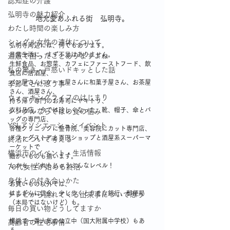
認知症の介護
弘明寺の魅力紹介
地元愛あふれる街　弘明寺。
わたし時間の楽しみ方
シングル女性の連休について
弘明寺周辺には、何でもあります。
日常生活に、まず不足はありません。
通販で困ったことありますよね
生鮮食品、お惣菜、カフェにファーストフード、飲
私の驚き・戸惑いドキッとした話
食店に居酒屋、
パン屋さんにケーキ屋さんに和菓子屋さん、お茶屋
季節ごとに思う事
さん、酒屋さん、
ウォーキングライフのはじまり
持ち帰り専門のお寿司にヤキトリ、
衣料品店、今では珍しくなった、靴、帽子、傘とバ
シングルならではの食の悩み
ッグの専門店、
YSLアソシエーションイベント
各種クリニックに整骨院、美容院にカット専門店、
ドラッグストアと百円ショップと酒屋系スーパーマ
終活について考える
ーケットで
横浜市のイベント・生活情報
細かいものも揃います。
しかも、どれもじゅうぶんなレベル！
70代女性が始める終活
身体との付き合いかた
お買いもの以外では、
はまぎんに信金、少し歩くとりそな銀行、郵便局
テレビから流れてくる出来事について思う
（本局ではないけど）も。
毎日の買い物どうしてますか
横浜で一番人気の公立中（国大附属中学校）もあ
高齢者の住宅事情