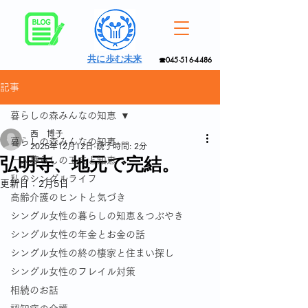
共に歩む未来
☎045-516-4486
記事
暮らしの森みんなの知恵
西 博子
暮らしの森みんなの知恵
2025年12月12日
読了時間: 2分
弘明寺、地元で完結。
一人暮らしの工夫と知恵
私のシングルライフ
更新日：
2月5日
高齢介護のヒントと気づき
シングル女性の暮らしの知恵＆つぶやき
シングル女性の年金とお金の話
シングル女性の終の棲家と住まい探し
シングル女性のフレイル対策
相続のお話