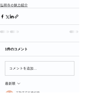
弘明寺の魅力紹介
1件のコメント
コメントを追加…
最新順
下町商店街愛好家
2025年12月16日
　ほんとうにうらやましいですね。商店街と
いうと、なぜか昭和の頃、自分が生まて小さ