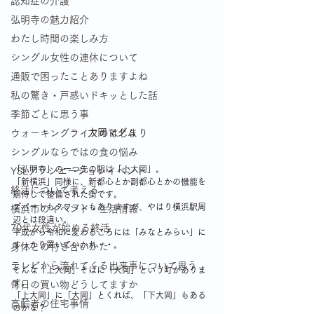
認知症の介護
弘明寺の魅力紹介
わたし時間の楽しみ方
シングル女性の連休について
通販で困ったことありますよね
私の驚き・戸惑いドキッとした話
季節ごとに思う事
大岡マダム
ウォーキングライフのはじまり
シングルならではの食の悩み
「弘明寺」の一つ先の駅は「上大岡」。
YSLアソシエーションイベント
「新横浜」同様に、新都心とか副都心とかの機能を
終活について考える
期待して整備された街です。
デパートもタワマンもありますが、やはり横浜駅周
横浜市のイベント・生活情報
辺とは段違い。
70代女性が始める終活
平成から令和に変わるころには「みなとみらい」に
すっかり置いていかれ・・。
身体との付き合いかた
テレビから流れてくる出来事について思う
そんな「上大岡」そばに「大岡」という町がありま
す。
毎日の買い物どうしてますか
「上大岡」に「大岡」とくれば、「下大岡」もある
高齢者の住宅事情
のかな？