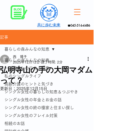
共に歩む未来
☎045-516-4486
記事
暮らしの森みんなの知恵
西 博子
暮らしの森みんなの知恵
2025年12月12日
読了時間: 2分
弘明寺山の手の大岡マダム
一人暮らしの工夫と知恵
私のシングルライフ
って？
高齢介護のヒントと気づき
更新日：
2025年12月15日
シングル女性の暮らしの知恵＆つぶやき
シングル女性の年金とお金の話
シングル女性の終の棲家と住まい探し
シングル女性のフレイル対策
相続のお話