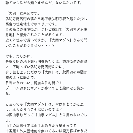
恥ずかしながら知りませんが、ないみたいです。
「大岡」は南区です。
弘明寺商店街の橋から地下鉄弘明寺駅を越えた少し
高台の住宅地までのエリアです。
その高台の住宅街が、テレビ番組で「大岡マダム生
息地」と紹介されたことがあります。
近くに住んで長いですが、「大岡マダム」なんて聞
いたことがありません・・・？
でも、たしかに、
最寄り駅の地下鉄弘明寺あたりは、鎌倉街道の雑踏
と、下町っぽい弘明寺商店街なのに、
少し坂を上っただけの「大岡」は、駅周辺の喧騒が
嘘のように静かで、
日当たりのいい、綺麗な住宅街です。
プードル連れたマダムが歩いてると絵になる街か
な。
と言っても「大岡マダム」は、やはりどうかと思
う。本人たちもこそばゆいのでは？
中区山手町だって「山手マダム」とは言わないでし
ょ。
山手の高級住宅は山手本通りから奥まってて、
十番館や外人墓地前を歩いてるのは観光客ばかりだ