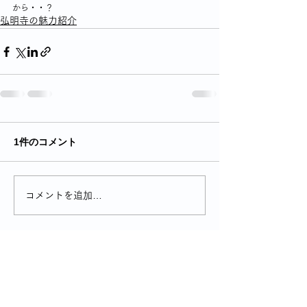
から・・？
弘明寺の魅力紹介
1件のコメント
コメントを追加…
最新順
マダム研究会
2025年12月15日
　世間一般的に「○○マダム」と言われてい