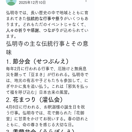
2025年12月10日
弘明寺では、長い歴史の中で地域とともに育
まれてきた
伝統的な行事や祭り
がいくつもあ
ります。どれもただのイベントじゃなくて、
人々の祈りや感謝、つながり
が込められてい
ます。
弘明寺の主な伝統行事とその意
味
1. 
節分会（せつぶんえ）
毎年2月に行われる行事で、厄除けと無病息
災を願って「豆まき」が行われる。弘明寺で
は、地元の有志や子どもたちも参加して、に
ぎやかに鬼を追い払う。これは「邪気を払っ
て福を呼び込む」日本古来の風習。
2. 
花まつり（灌仏会）
4月8日に行われる、お釈迦様の誕生日を祝
う行事。弘明寺では、花で飾られた「花御
堂」に甘茶をかけてお祝いする。春の訪れと
ともに、命の尊さを感じる大切な日。