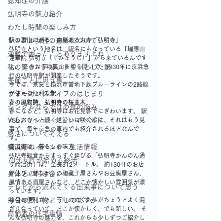
認知症の介護
弘明寺の魅力紹介
わたし時間の楽しみ方
シングル女性の連休について
駅の裏山にある、由緒あるお寺「弘明寺」
弘明寺という地名は、駅名にもなっている「瑞應山 
通販で困ったことありますよね
蓮華院 弘明寺（ぐみょうじ）」から来ているんです
私の驚き・戸惑いドキッとした話
よ。 このお寺の裏山を切り開いて、1930年に京浜急
行の弘明寺駅が開業したそうです。
季節ごとに思う事
今では、京急と横浜市営地下鉄ブルーラインの2路線
ウォーキングライフのはじまり
が使える便利な駅。
春の風物詩、弘明寺の桜並木
シングルならではの食の悩み
春になると、弘明寺はお花見客でにぎわいます。 駅
YSLアソシエーションイベント
からお寺へと続く道沿いに咲く桜は、それはもう見
事で、毎年京急の車内でも紹介されるほどなんで
終活について考える
す。
横浜市のイベント・生活情報
商店街は、暮らしの味方
弘明寺観音からまっすぐ延びる「弘明寺かんのん通
70代女性が始める終活
り商店街」は、全長312メートル。 約130軒のお店
身体との付き合いかた
が並び、昔ながらの和菓子屋さんやお豆腐屋さん、
風情ある酒屋さんなど、どこか懐かしい雰囲気が漂
テレビから流れてくる出来事について思う
っています。
毎日の買い物どうしてますか
都会の便利さと、下町のぬくもりがちょうどよく混
ざり合っていて、どこか懐かしく、でも新しい。 そ
高齢者の住宅事情
んな弘明寺の魅力を、これからも少しずつご紹介し