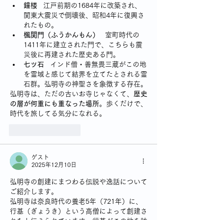
鐘楼
   江戸前期の1684年に改築され、
関東大震災で倒壊後、昭和4年に復興さ
れたもの。
楓関門（ふうかんもん）
   室町時代の
1411年に建立された門で、こちらも震
災後に再建された歴史ある門。
七ツ石
   インド僧・善無畏三蔵がこの地
を霊域と感じて結界を立てたとされる霊
石群。弘明寺の神聖さを象徴する存在。
弘明寺は、ただの古いお寺じゃなくて、
歴史
の層が何重にも重なった場所
。歩くだけで、
時代を旅してる気分になれる。
いいね！
返信
ゲスト
2025年12月10日
弘明寺の創建にまつわる伝説や逸話について
ご紹介します。
弘明寺は奈良時代の養老5年（721年）に、
行基（ぎょうき）という高僧によって創建さ