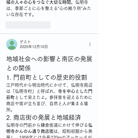
域の人々の心をつなぐ大切な時間
。弘明寺
は、季節ごとに心を整える“心の拠り所”みた
いな存在です。
いいね！
返信
ゲスト
2025年12月10日
地域社会への影響と南区の発展
との関係
1. 門前町としての歴史的役割
江戸時代から明治時代にかけて、弘明寺周辺
は「弘明寺村」と呼ばれ、
寺を中心とした門
前町
として栄えたよ。参拝客を迎えるために
商店や宿が立ち並び、自然と人が集まる場
所。
2. 商店街の発展と地域経済
弘明寺の門前から鎌倉街道にかけて伸びる
弘
明寺かんのん通り商店街
は、昭和初期から発
展し、1956年には全長270mのアーケードが