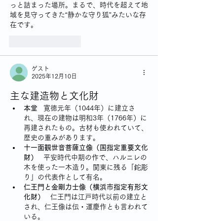
っと詰まった場所。まるで、時代を超えて地
域を見守ってきた“静かな守り狐”みたいな存
在です。
いいね！
返信
ゲスト
2025年12月10日
主な建造物と文化財
本堂
   寛徳元年（1044年）に建立さ
れ、現在の建物は明和3年（1766年）に
再建されたもの。古材も使われていて、
歴史の重みがあります。
十一面観世音菩薩立像（国指定重要文化
財）
   平安時代中期の作で、ハルニレの
木を使った一木造り。関東に残る「鉈彫
り」の代表作として有名。
仁王門と金剛力士像（横浜市指定有形文
化財）
   仁王門は江戸時代以前の建立と
され、仁王像は伝・運慶作とも言われて
いる。