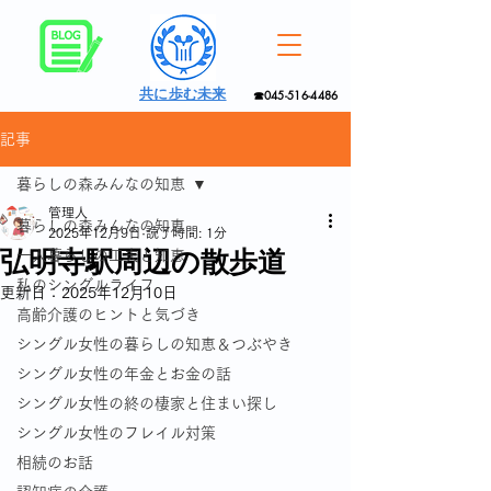
共に歩む未来
☎045-516-4486
記事
暮らしの森みんなの知恵
管理人
暮らしの森みんなの知恵
2025年12月9日
読了時間: 1分
弘明寺駅周辺の散歩道
一人暮らしの工夫と知恵
私のシングルライフ
更新日：
2025年12月10日
高齢介護のヒントと気づき
シングル女性の暮らしの知恵＆つぶやき
シングル女性の年金とお金の話
シングル女性の終の棲家と住まい探し
シングル女性のフレイル対策
相続のお話