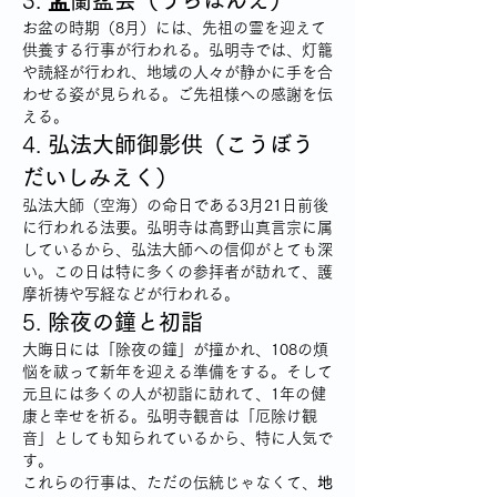
3. 
盂蘭盆会（うらぼんえ）
お盆の時期（8月）には、先祖の霊を迎えて
供養する行事が行われる。弘明寺では、灯籠
や読経が行われ、地域の人々が静かに手を合
わせる姿が見られる。ご先祖様への感謝を伝
える。
4. 
弘法大師御影供（こうぼう
だいしみえく）
弘法大師（空海）の命日である3月21日前後
に行われる法要。弘明寺は高野山真言宗に属
しているから、弘法大師への信仰がとても深
い。この日は特に多くの参拝者が訪れて、護
摩祈祷や写経などが行われる。
5. 
除夜の鐘と初詣
大晦日には「除夜の鐘」が撞かれ、108の煩
悩を祓って新年を迎える準備をする。そして
元旦には多くの人が初詣に訪れて、1年の健
康と幸せを祈る。弘明寺観音は「厄除け観
音」としても知られているから、特に人気で
す。
これらの行事は、ただの伝統じゃなくて、
地