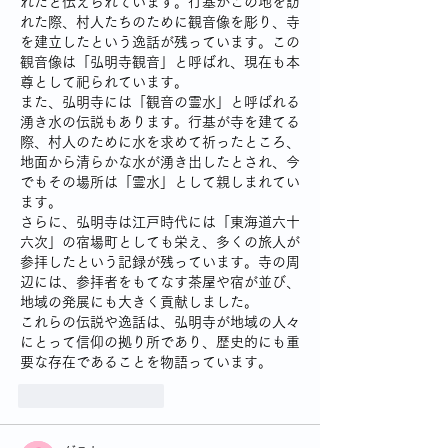
れたと伝えられています。行基がこの地を訪
れた際、村人たちのために観音像を彫り、寺
を建立したという逸話が残っています。この
観音像は「弘明寺観音」と呼ばれ、現在も本
尊として祀られています。
また、弘明寺には「観音の霊水」と呼ばれる
湧き水の伝説もあります。行基が寺を建てる
際、村人のために水を求めて祈ったところ、
地面から清らかな水が湧き出したとされ、今
でもその場所は「霊水」として親しまれてい
ます。
さらに、弘明寺は江戸時代には「東海道六十
六次」の宿場町としても栄え、多くの旅人が
参拝したという記録が残っています。寺の周
辺には、参拝者をもてなす茶屋や宿が並び、
地域の発展にも大きく貢献しました。
これらの伝説や逸話は、弘明寺が地域の人々
にとって信仰の拠り所であり、歴史的にも重
要な存在であることを物語っています。
いいね！
返信