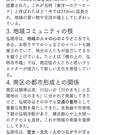
設置された。これが当時「東洋一のアーケー
ド」と呼ばれたほど！今では312mに延長さ
れ、地域の買い物や交流の場としてにぎわっ
ている。
3. 地域コミュニティの核
弘明寺は、
地域の人々の心のよりどころ
でも
ある。お祭りやマルシェなどのイベントも開
催されていて、地元の人たちが協力してまち
を盛り上げている。たとえば「橋の上の、弘
明寺市場」では、商店街の人たちと若いクリ
エイターが協力して新しい文化を発信してい
る。
4. 南区の都市形成との関係
南区は開港以来、川沿いの「川のまち」と丘
陵地の「丘のまち」に分かれて発展してきた
けど、弘明寺はその中でも
交通の要所
として
重要な役割を果たしてきた。京急線や市営地
下鉄の弘明寺駅があり、横浜都心や上大岡へ
のアクセスも良好。これが地域の発展を後押
ししてきた。
弘明寺は、
歴史・文化・人のつながり
がぎゅ