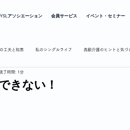
YSLアソシエーション
会員サービス
イベント・セミナー
の工夫と知恵
私のシングルライフ
高齢介護のヒントと気づ
読了時間: 1分
やき
シングル女性の年金とお金の話
シングル女性の終の棲
できない！
相続のお話
認知症の介護
弘明寺の魅力紹介
わたし時
通販で困ったことありますよね
私の驚き・戸惑いドキッとした話