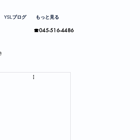
YSLブログ
もっと見る
☎045-516-4486
き
家と住まい探し
間の楽しみ方
季節ごとに思う事