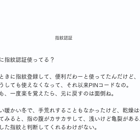
シングルならではの食の悩み
YSLアソシエーションイベント
指紋認証
70代女性が始める終活
身体との付き合いかた
テレビから流
に指紋認証使ってる？
高齢者の住宅事情
ときに指紋登録して、便利だわーと使ってたんだけど、
うしても使えなくなって、それ以来PINコードなの。
も、一度楽を覚えたら、元に戻すのは面倒ね。
い暖かい冬で、手荒れすることもなかったけど、乾燥は
てみると、指の腹がカサカサして、浅いけど亀裂がある
した指紋と判断してくれるわけがない。