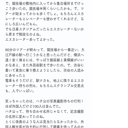
で、競技場の敷地内に入ってから集合場所までけっ
こう歩いたの。競技場半周くらいしたかも。で、ツ
アーが始まってからも歩くでしょ。もちろんエスカ
レーターもエレベーターも使わせてくれるけど、な
にしろ広いんだもん。
でも日産スタジアムだったらエスカレーターないか
ら席まで階段なのよね。
エスカレーターあってよかった。
90分のツアーが終わって、競技場から一番近い、大
江戸線の駅へ行こうかなと思ったんだけど、横浜へ
速く安く帰るには、やっぱり銀座線と東横線がいい
かなあと、また外苑前駅まで歩いたの。で、渋谷に
着いて東急に乗り換えようとしたら、渋谷の人混み
にあせった💧
電車もそうだけど、駅ナカも、地上に降りるエスカ
レーター待ちの列も、もちろんスクランブル交差点
も、人でいっぱい。
笑っちゃったのは、ハチ公の写真撮影待ちの行列！
ほぼ外国人だけど100人は並んでた。
ハチ公って、待ち合わせ名所じゃなくて、記念撮影
の名所に変わってたのね。
とくに係員のような人は見当たらなかったから、外
国人観光客が自主的に行列して順番を待ってるのか