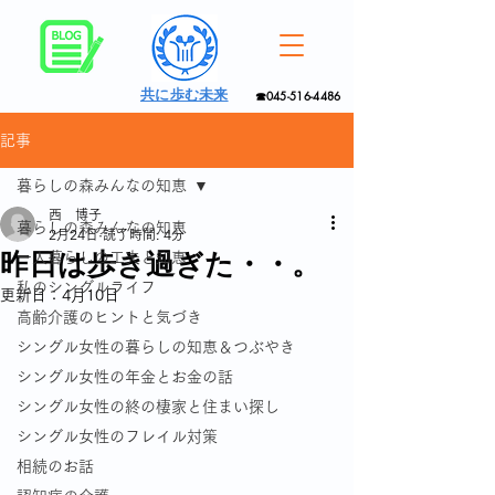
共に歩む未来
☎045-516-4486
記事
暮らしの森みんなの知恵
西 博子
暮らしの森みんなの知恵
2月24日
読了時間: 4分
昨日は歩き過ぎた・・。
一人暮らしの工夫と知恵
私のシングルライフ
更新日：
4月10日
高齢介護のヒントと気づき
シングル女性の暮らしの知恵＆つぶやき
シングル女性の年金とお金の話
シングル女性の終の棲家と住まい探し
シングル女性のフレイル対策
相続のお話