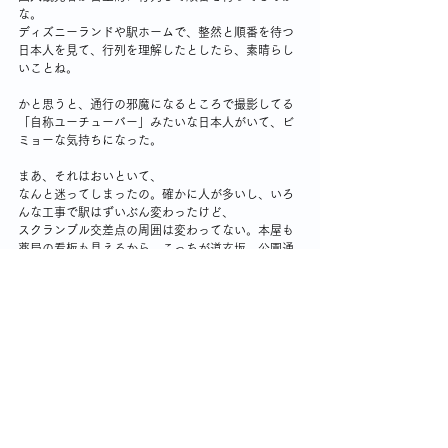
な。
ディズニーランドや駅ホームで、整然と順番を待つ
日本人を見て、行列を理解したとしたら、素晴らし
いことね。
かと思うと、通行の邪魔になるところで撮影してる
「自称ユーチューバー」みたいな日本人がいて、ビ
ミョーな気持ちになった。
まあ、それはおいといて、
なんと迷ってしまったの。確かに人が多いし、いろ
んな工事で駅はずいぶん変わったけど、
スクランブル交差点の周囲は変わってない。本屋も
薬局の看板も見えるから、こっちが道玄坂、公園通
り、あっち行くと宮益坂と、位置関係はわかるの
に、どうしても東急の駅が分からないの。
え～、おのぼりさんだわと、あわてた。
そのとき、気が付いたの。
渋谷に用があるとき（そんなにないけど）は、ここ
何年も湘南新宿ラインだったの。
渋谷駅はホームから改札が遠いけど、横浜駅では、
ブルーラインからJRのホームへの乗り換えが楽だか
ら。
それで、東急の新しい駅を知らなかったわけ💧