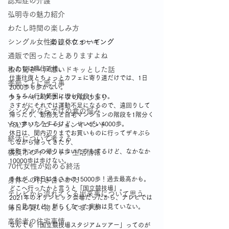
認知症の介護
弘明寺の魅力紹介
わたし時間の楽しみ方
シングル女性の連休について
楽しくウォーキング
通販で困ったことありますよね
わたしは職住近接。
私の驚き・戸惑いドキッとした話
仕事往復とちょっとカフェに寄り道だけでは、1日
季節ごとに思う事
2000歩も歩かない。
もちろん行動範囲に坂も階段もない。
ウォーキングライフのはじまり
さすがにそれでは運動不足になるので、遠回りして
シングルならではの食の悩み
帰ったり、勤務先と自宅マンションの階段を1階分く
らい歩いたりするけど、せいぜい4000歩。
YSLアソシエーションイベント
休日は、関内辺りまでお買いものに行ってザキぶら
終活について考える
しながら帰ってきたり、
元町ランチの帰りは歩いたりもするけど、なかなか
横浜市のイベント・生活情報
10000歩は歩けない。
70代女性が始める終活
それが、昨日はまさかの15000歩！過去最高かも。
身体との付き合いかた
どこへ行ったかと言うと「国立競技場」。
テレビから流れてくる出来事について思う
2021年のオリンピック会場だったから、テレビでは
よく見たけど、新しくなった実物は見ていない。
毎日の買い物どうしてますか
高齢者の住宅事情
なんでも「国立競技場スタジアムツアー」ってのが