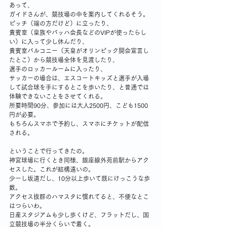
あって、
ガイドさんが、競技場の中を案内してくれるそう。
ピッチ（端の方だけど）に立ったり、
貴賓室（皇族やバッハ会長などのVIPが使ったらし
い）に入って少し休んだり、
貴賓室バルコニー（天皇がオリンピック開会宣言し
たとこ）から競技場全体を見渡したり、
選手のロッカールームに入ったり、
サッカーの場合は、エスコートキッズと選手が入場
して試合球を手にするとこを歩いたり、と普通では
体験できないことをさせてくれる。
所要時間90分、参加には大人2500円、こども1500
円が必要。
もちろんスマホで予約し、スマホにチケットが配信
される。
ということで行ってきたの。
神宮球場に行くとき同様、銀座線外苑前駅からアク
セスした。これが結構遠いの。
少ーし坂道だし、10分以上歩いて既にけっこうな歩
数。
アクセス抜群のハマスタに慣れてると、不便なとこ
はつらいわ。
日産スタジアムも少し歩くけど、フラットだし、国
立競技場の半分くらいで着く。