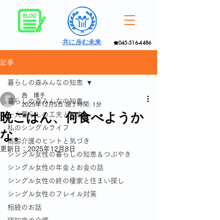
共に歩む未来
☎045-516-4486
記事
暮らしの森みんなの知恵
西 博子
暮らしの森みんなの知恵
2025年12月5日
読了時間: 1分
晩ごはん、何食べようか
一人暮らしの工夫と知恵
私のシングルライフ
な。
高齢介護のヒントと気づき
更新日：
2025年12月8日
シングル女性の暮らしの知恵＆つぶやき
シングル女性の年金とお金の話
シングル女性の終の棲家と住まい探し
シングル女性のフレイル対策
相続のお話