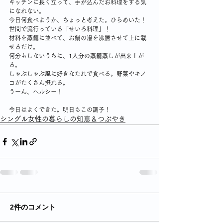
キッチンに長く立って、手が込んだお料理をする気
になれない。
今日何食べようか、ちょっと考えた。ひらめいた！
世間で流行っている「せいろ料理」！
材料を蒸籠に並べて、お鍋の湯を沸騰させて上に載
せるだけ。
何分もしないうちに、1人分の蒸籠蒸しが出来上が
る。
しゃぶしゃぶ風に好きなたれで食べる。野菜やキノ
コがたくさん摂れる。
うーん、ヘルシー！
今日はよくできた。明日もこの調子！
シングル女性の暮らしの知恵＆つぶやき
2件のコメント