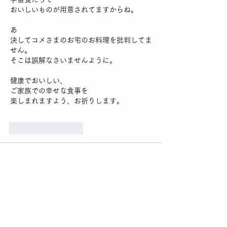
おいしいものが用意されてますからね。
あ
決してコメさまのお宅のお料理を批判してま
せん。
そこは誤解なさいませんように。
健康でおいしい、
ご家族での幸せな食事を
楽しまれますよう、お祈りします。
いいね！
返信
おうちのごはん
2025年12月12日
　我が家とはある意味、対照的ですね。うち
は、ある程度献立のサイクルがきまっていま
す。以下のようなメニューを規則的に、ロー
テーションで献立を決めているようです。
　原則として、あれが食べたいとか、これ作