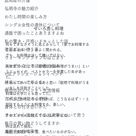
認知症の介護
弘明寺の魅力紹介
わたし時間の楽しみ方
シングル女性の連休について
せいろ蒸し料理
通販で困ったことありますよね
私の驚き・戸惑いドキッとした話
何もできなさそうに見えるらしく「家でお料理する
季節ごとに思う事
ことあるのー？」とよく聞かれる。
でも、お料理は決して嫌いではない。
ウォーキングライフのはじまり
シングルならではの食の悩み
高校生だったころ「聡明な女は料理がうまい」とい
うエッセイが、ベストセラーを受賞した年があっ
YSLアソシエーションイベント
た。
終活について考える
それってかっこいいなあと思い「聡明で料理がうま
い女」を目指すことにした。
横浜市のイベント・生活情報
料理は化学だとも思ってた。
70代女性が始める終活
これとこれをこうして作れば、こうなるはず・・と
設計するようにお料理する。楽しい。
身体との付き合いかた
テレビから流れてくる出来事について思う
そのエッセイは読んでないんだけどね。
毎日の買い物どうしてますか
時は流れて現在。
高齢者の住宅事情
最近、食欲がなくて、食べたいものがない。