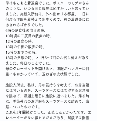
母はもともと着道楽でした。ポスターのモデルさん
のように、いつも同じ服装は恥ずかしいと言ってい
ました。施設入所前は、外へ出かける都度、一日に
何度も洋服を着替えて出歩くので、母の着道楽には
あきれるばかりでした。
6時の朝食後の散歩の時、
10時頃の二度目の散歩の時、
12時の昼食の時、
13時の午後の散歩の時、
15時のおやつの時、
18時の夕飯の時、と1日6～7回のお召し替えがあり
ました。毎日のことでした。
母のクローゼットを開けると、洋服がハンガーに何
重にもかかっていて、玉ねぎの皮状態でした。
施設入所後、私は、母の気持ちを考えて、お弁当箱
には甘いものを、スーツケースには希望するお洋服
を詰めて、毎週土曜日に施設に通いました。帰る時
は、季節外れのお洋服をスーツケースに詰めて、家
路についたものです。
これを2年間続けました。正直しんどかったです。エ
レベーターがない駅もまだまだあり、階段では難儀
しました。汗をかき、ふうふう言いながら、スーツ
ケースをよたよたと運びました。
これも遠き思い出です。