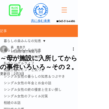
共に歩む未来
☎045-516-4486
記事
暮らしの森みんなの知恵
森 美奈子
暮らしの森みんなの知恵
1月20日
読了時間: 2分
～母が施設に入所してから
一人暮らしの工夫と知恵
私のシングルライフ
の事件いろいろ～その２。
高齢介護のヒントと気づき
更新日：
2月3日
シングル女性の暮らしの知恵＆つぶやき
シングル女性の年金とお金の話
シングル女性の終の棲家と住まい探し
シングル女性のフレイル対策
相続のお話