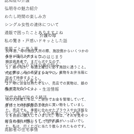
認知症の介護
弘明寺の魅力紹介
わたし時間の楽しみ方
シングル女性の連休について
通販で困ったことありますよね
介護の母
私の驚き・戸惑いドキッとした話
季節ごとに思う事
30年前、母の施設入所の際、施設側からいくつかの
条件が提示されました。
ウォーキングライフのはじまり
糖尿病患者で、まだらボケなので、
シングルならではの食の悩み
１）娘の私が、毎週土曜日に必ず施設に通うこと。
その際は、母の希望するおやつ、果物をお弁当箱に
YSLアソシエーションイベント
詰めて持参すること。
終活について考える
２）母にお金は持たせない、売店での買物は、娘の
私が立ち合うこと。
横浜市のイベント・生活情報
70代女性が始める終活
他の入所者たちは、ご自分でお金を管理していて、
デパートの出張販売で自由に買い物をしていまし
身体との付き合いかた
た。売店でも、季節に合わせたブラウスやお洋服な
テレビから流れてくる出来事について思う
どを自由に購入していました。母は、それを見せつ
けられるのが悔しくて、不平不満がいっぱいでし
毎日の買い物どうしてますか
た。私は、行くたびに当たり散らされたものです。
高齢者の住宅事情