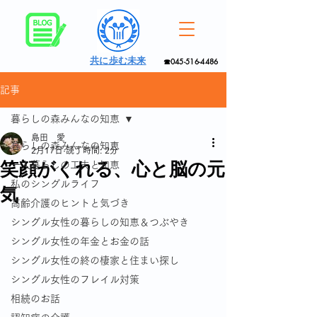
共に歩む未来
☎045-516-4486
記事
暮らしの森みんなの知恵
島田 愛
暮らしの森みんなの知恵
2月17日
読了時間: 2分
笑顔がくれる、心と脳の元
一人暮らしの工夫と知恵
私のシングルライフ
気
高齢介護のヒントと気づき
シングル女性の暮らしの知恵＆つぶやき
シングル女性の年金とお金の話
シングル女性の終の棲家と住まい探し
シングル女性のフレイル対策
相続のお話