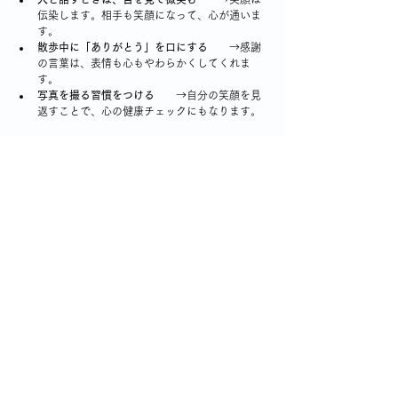
伝染します。相手も笑顔になって、心が通いま
す。
散歩中に「ありがとう」を口にする
   　→感謝
の言葉は、表情も心もやわらかくしてくれま
す。
写真を撮る習慣をつける
   　→自分の笑顔を見
返すことで、心の健康チェックにもなります。
笑顔は、最高の脳トレ
お金も道具もいらない、今すぐできる“笑顔の力”。そ
れが、
未来の自分を守るカギ
になるかもしれませ
ん。
これからも、日々の暮らしの中で、小さな笑顔を大
切にしていきたいと思います。皆さんも、ぜひご一
緒に。今日も、鏡の前でにっこり😊
認知症の介護