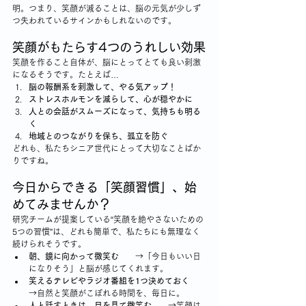
明。つまり、笑顔が減ることは、脳の元気が少しず
つ失われているサインかもしれないのです。
笑顔がもたらす4つのうれしい効果
笑顔を作ること自体が、脳にとってとても良い刺激
になるそうです。たとえば…
脳の報酬系を刺激して、やる気アップ！
ストレスホルモンを減らして、心が穏やかに
人との会話がスムーズになって、気持ちも明る
く
地域とのつながりを保ち、孤立を防ぐ
どれも、私たちシニア世代にとって大切なことばか
りですね。
今日からできる「笑顔習慣」、始
めてみませんか？
研究チームが提案している“笑顔を絶やさないための
5つの習慣”は、どれも簡単で、私たちにも無理なく
続けられそうです。
朝、鏡に向かって微笑む
   　→「今日もいい日
になりそう」と脳が感じてくれます。
笑えるテレビやラジオ番組を1つ決めておく
→自然と笑顔がこぼれる時間を、毎日に。
人と話すときは、目を見て微笑む
   　→笑顔は