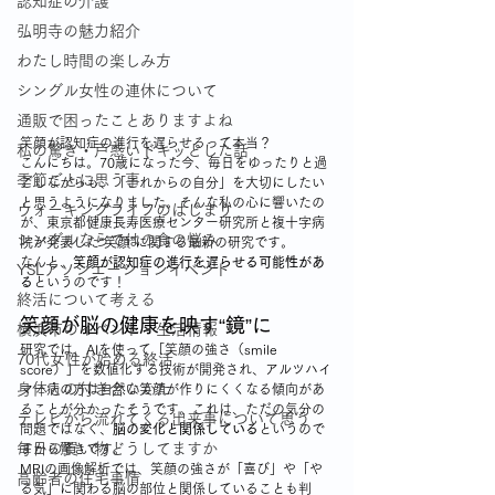
認知症の介護
弘明寺の魅力紹介
わたし時間の楽しみ方
シングル女性の連休について
通販で困ったことありますよね
笑顔が認知症の進行を遅らせるって本当？
私の驚き・戸惑いドキッとした話
こんにちは。70歳になった今、毎日をゆったりと過
季節ごとに思う事
ごしながらも、「これからの自分」を大切にしたい
と思うようになりました。そんな私の心に響いたの
ウォーキングライフのはじまり
が、東京都健康長寿医療センター研究所と複十字病
シングルならではの食の悩み
院が発表した“笑顔”に関する最新の研究です。
なんと、
笑顔が認知症の進行を遅らせる可能性があ
YSLアソシエーションイベント
る
というのです！
終活について考える
笑顔が脳の健康を映す“鏡”に
横浜市のイベント・生活情報
研究では、AIを使って「笑顔の強さ（smile 
70代女性が始める終活
score）」を数値化する技術が開発され、アルツハイ
身体との付き合いかた
マー病の方は自然な笑顔が作りにくくなる傾向があ
ることが分かったそうです。これは、ただの気分の
テレビから流れてくる出来事について思う
問題ではなく、
脳の変化と関係している
というので
毎日の買い物どうしてますか
すから驚きです。
MRIの画像解析では、笑顔の強さが「喜び」や「や
高齢者の住宅事情
る気」に関わる脳の部位と関係していることも判