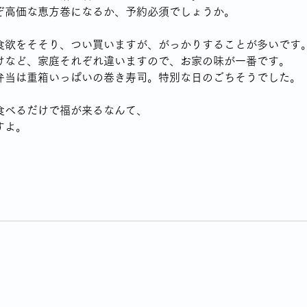
ぞ高価な恵方巻になるか、予約必須でしょうか。
食欲をそそり、つい買いますが、がっかりすることが多いです
けなど、家庭それぞれ違いますので、お家の味が一番です。
弁当は重箱いっぱいの巻き寿司。特別な日のごちそうでした。
食べるだけで福が来るなんて、
すよ。
。
シーポリシー
Cookie（クッキー）ポリシー
一般​社団法