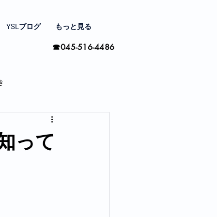
YSLブログ
もっと見る
☎045-516-4486
き
家と住まい探し
知って
間の楽しみ方
季節ごとに思う事