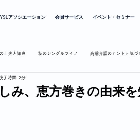
YSLアソシエーション
会員サービス
イベント・セミナー
の工夫と知恵
私のシングルライフ
高齢介護のヒントと気づ
読了時間: 2分
やき
シングル女性の年金とお金の話
シングル女性の終の棲
しみ、恵方巻きの由来を
相続のお話
認知症の介護
弘明寺の魅力紹介
わたし時
通販で困ったことありますよね
私の驚き・戸惑いドキッとした話