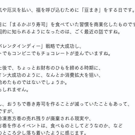
気や厄災を払い、福を呼び込むために「豆まき」をする日です
日に「まるかぶり寿司」を食べていた習慣を商業化したもので
国的に知られるようになったのは、ごく最近の話ですね。
バレンタインディー」戦略で大成功し、
トでもコンビニでもチョコレートが並んでいますね。
た後で、ちょっとお財布のひもを締める時期に、
イン大成功のように、なんとか消費拡大を狙い、
始めたものではないでしょうか。
もしれません。
し、おうちで巻き寿司を作ることが減っていたこともあって、
ですが、
冷凍恵方巻の売れ残りが廃棄される現実や、
方巻を作るイベントは、食べものとしてどうなのか、など
のところ少し落ち着いたように感じます。