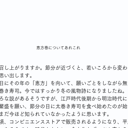
シングルならではの食の悩み
YSLアソシエーションイベント
70代女性が始める終活
身体との付き合いかた
テレビから流
恵方巻についてあれこれ
高齢者の住宅事情
召し上がりますか。節分が近づくと、若いころから変わ
思い出します。
日にその年の「恵方」を向いて、願いごとをしながら無
巻き寿司。今ではすっかり冬の風物詩になりましたね。
ろな説があるそうですが、江戸時代後期から明治時代に
繁盛を願い、節分の日に太巻き寿司を食べ始めたのが始
まだ今ほど知られていなかったように思います。
頃、コンビニエンスストアで販売されるようになり、平