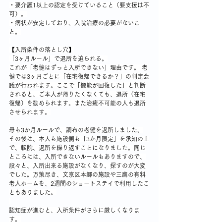
・要介護1以上の認定を受けていること（要支援は不
可）。
・病状が安定しており、入院治療の必要がないこ
と。
【入所条件の落とし穴】
「3ヶ月ルール」で退所を迫られる。
これが「老健はずっと入所できない」理由です。 老
健では3ヶ月ごとに「在宅復帰できるか？」の判定会
議が行われます。ここで「機能が回復した」と判断
されると、ご本人が帰りたくなくても、退所（在宅
復帰）を勧められます。また治癒不可能の人も退所
させられます。
母も3か月ルールで、調布の老健を退所しました。
その後は、本人も施設側も「3か月限定」を承知の上
で、転院、退所を繰り返すことになりました。同じ
ところには、入所できないルールもありますので、
段々と、入所出来る施設がなくなり、探すのが大変
でした。万策尽き、文京区本郷の施設や三鷹の有料
老人ホームを、2週間のショートステイで利用したこ
ともありました。
認知症が進むと、入所条件がさらに厳しくなりま
す。