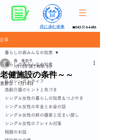
共に歩む未来
☎045-516-4486
記事
暮らしの森みんなの知恵
森 美奈子
暮らしの森みんなの知恵
1月13日
読了時間: 2分
老健施設の条件～～
一人暮らしの工夫と知恵
私のシングルライフ
更新日：
1月14日
高齢介護のヒントと気づき
シングル女性の暮らしの知恵＆つぶやき
シングル女性の年金とお金の話
シングル女性の終の棲家と住まい探し
シングル女性のフレイル対策
相続のお話