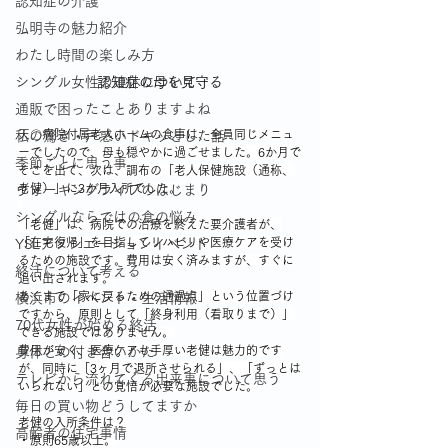
認知症の介護
弘明寺の魅力紹介
わたし時間の楽しみ方
シングル女性の連休について
認知症の母を見守る
通販で困ったことありますよね
天〇病院付属老人ホームの食事は、全員同じメニュ
私の驚き・戸惑いドキッとした話
ーでしたので、母も穏やかに過ごせました。6か月で
季節ごとに思う事
そこを出て、次は、調布の「老人保健施設（通称、
老健）」に3か月入所でした。
ウォーキングライフのはじまり
シングルならではの食の悩み
「老健」は、病院での治療を終えた要介護者が、
「在宅復帰」を目指してリハビリや医療ケアを受け
YSLアソシエーションイベント
るための施設です。費用は安く済みますが、すぐに
終活について考える
追い出されます。
あくまで「家に戻るための通過点」という位置づけ
横浜市のイベント・生活情報
ですから、原則として「終身利用（看取りまで）」
70代女性が始める終活
できる施設ではありません。
費用が安く、医療ケアも手厚い老健は魅力的です
身体との付き合いかた
が、同時に「3ヶ月で退所させられる」、「ずっとは
テレビから流れてくる出来事について思う
いられない」との覚悟が必要な施設でした。
毎日の買い物どうしてますか
老健の入所条件は？
高齢者の住宅事情
・原則65歳以上。