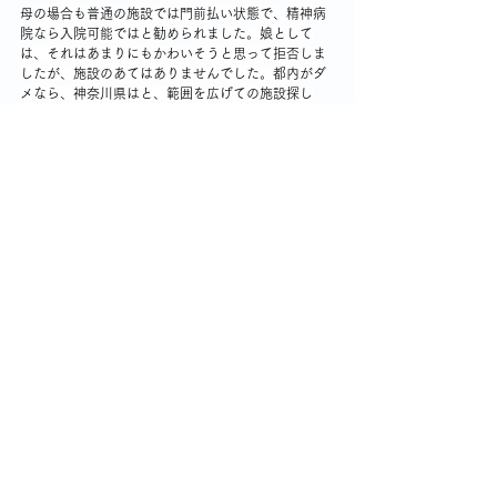
母の場合も普通の施設では門前払い状態で、精神病
院なら入院可能ではと勧められました。娘として
は、それはあまりにもかわいそうと思って拒否しま
したが、施設のあてはありませんでした。都内がダ
メなら、神奈川県はと、範囲を広げての施設探し
は、ほんとうに大変でした。
最後は、雑居状態のグループホームも利用しまし
た。
今となっては、遠い思い出です～～～。
認知症の介護
コメント