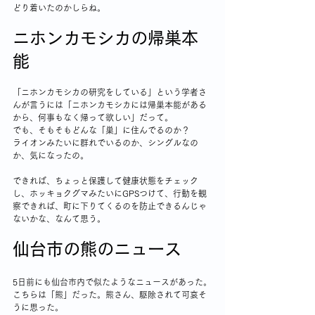
どり着いたのかしらね。
ニホンカモシカの帰巣本
能
「ニホンカモシカの研究をしている」という学者さ
んが言うには「ニホンカモシカには帰巣本能がある
から、何事もなく帰って欲しい」だって。
でも、そもそもどんな「巣」に住んでるのか？
ライオンみたいに群れでいるのか、シングルなの
か、気になったの。
できれば、ちょっと保護して健康状態をチェック
し、ホッキョクグマみたいにGPSつけて、行動を観
察できれば、町に下りてくるのを防止できるんじゃ
ないかな、なんて思う。
仙台市の熊のニュース
5日前にも仙台市内で似たようなニュースがあった。
こちらは「熊」だった。熊さん、駆除されて可哀そ
うに思った。