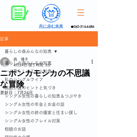
共に歩む未来
☎045-516-4486
記事
暮らしの森みんなの知恵
西 博子
暮らしの森みんなの知恵
4月24日
読了時間: 3分
ニホンカモシカの不思議
一人暮らしの工夫と知恵
私のシングルライフ
な冒険
高齢介護のヒントと気づき
更新日：
7月24日
シングル女性の暮らしの知恵＆つぶやき
シングル女性の年金とお金の話
シングル女性の終の棲家と住まい探し
シングル女性のフレイル対策
相続のお話