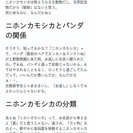
ニホンカモシカは熊より小さな動物だし、天然記念
物だから「駆除」はないと思う。
同じ命なのに、なんだかね💧
ニホンカモシカとパンダ
の関係
そうそう、知ってるかな？「ニホンカモシカ」っ
て、パンダ（最初のペアでカンカン＆ランランね）
が上野動物園に来た時、お返しに北京へ贈られた
の。でもね、パンダと違って珍獣じゃないから、も
てはやされることもなく、ひっそりと過ごしてたん
だって。いいんだか悪いんだか、なんだかな
ぁ・・。
交換留学生じゃあるまいし、「お返し」しなくても
よかったんじゃないかな。
ニホンカモシカの分類
あとね「ニホンカモシカ」って、お名前から考える
と「鹿」だと思うじゃない。違うの。「ウシ科」な
のよー。軽やかに急斜面を移動するニホンカモシカ