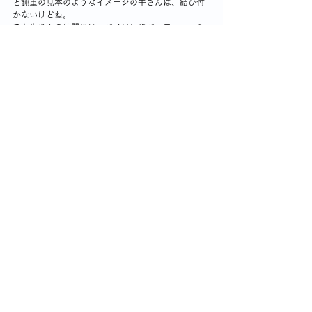
と鈍重の見本のようなイメージの牛さんは、結び付
かないけどね。
でも牛さんの仲間には、バイソンやバッファローみ
たいな荒っぽいのもいるかな。
牛さん、鈍重なんて言って、ごめんごめん。
みんなの願い
みんなも、ニホンカモシカさんが、無事に山へ帰れ
るよう祈ってね。
私たちの周りには、自然と共存するための大切な生
き物がたくさんいます。
これからも、彼らを見守っていきたいと思います。
ニホンカモシカのことをもっと知りたい方は、ぜひ
こちら
をチェックしてみてください。
テレビから流れてくる出来事について思う