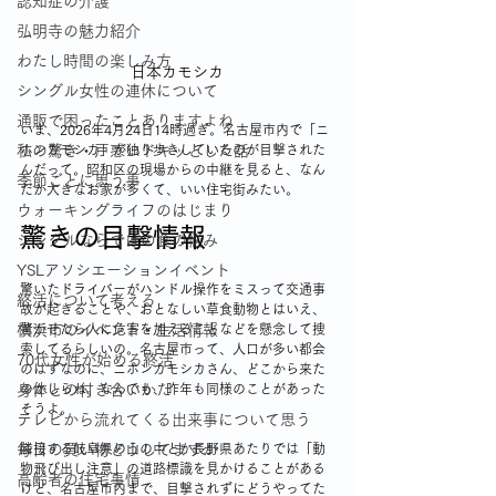
認知症の介護
弘明寺の魅力紹介
わたし時間の楽しみ方
日本カモシカ
シングル女性の連休について
通販で困ったことありますよね
いま、2026年4月24日14時過ぎ。名古屋市内で「ニ
ホンカモシカ」が独り歩きしているのが目撃された
私の驚き・戸惑いドキッとした話
んだって。昭和区の現場からの中継を見ると、なん
季節ごとに思う事
だか大きなお家が多くて、いい住宅街みたい。
ウォーキングライフのはじまり
驚きの目撃情報
シングルならではの食の悩み
YSLアソシエーションイベント
驚いたドライバーがハンドル操作をミスって交通事
終活について考える
故が起きることや、おとなしい草食動物とはいえ、
驚かせたら人に危害を加えることなどを懸念して捜
横浜市のイベント・生活情報
索してるらしいの。名古屋市って、人口が多い都会
70代女性が始める終活
のはずなのに、ニホンカモシカさん、どこから来た
のかしらね。なんでも、昨年も同様のことがあった
身体との付き合いかた
そうよ。
テレビから流れてくる出来事について思う
隣接する岐阜県の山の中とか長野県あたりでは「動
毎日の買い物どうしてますか
物飛び出し注意」の道路標識を見かけることがある
高齢者の住宅事情
けど、名古屋市内まで、目撃されずにどうやってた