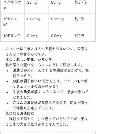
マグネシウ
23mg
85mg
約3.7倍
ム
ビタミン
0.08mg
0.25mg
約3倍
B1
ビタミンE
0.1mg
0.9mg
約9倍
カロリーは白米とほとんど変わらないのに、栄養は
こんなに豊富なんですよ。
体にうれしい変化、いろいろ
私が感じた変化を、ちょっとだけご紹介します。
お通じがスムーズに！
 食物繊維のおかげで、毎
朝すっきり。
お肌の調子がいい
 気がします。ビタミンEやポ
リフェノールのおかげかな？
午後も元気が続く
 ようになって、散歩も楽しく
なりました。
ごはんの満足感が長持ち
するので、間食が減っ
て体重も安定しています。
気になるお値段は
「雑穀って高そう…」と思っていた私ですが、実は
そこまで大きな差はありませんでした。