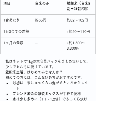
項目
白米のみ
雑穀米（白米8
割＋雑穀2割）
1合あたり
約65円
約82〜102円
1日3合での差額
─
+約50〜110円
1ヶ月の差額
─
+約1,500〜
3,300円
私はネットで1kgの大容量パックをまとめ買いして、
少しでもお得に続けています。
雑穀米生活、はじめてみませんか？
初めての方には、こんな始め方がおすすめです。
最初は白米に
10%くらい混ぜる
ところからスタ
ート
ブレンド済みの雑穀ミックス
が手軽で便利
水は少し多めに
（1.1〜1.2倍）でふっくら炊け
ます
30分以上浸水
させると、より美味しくなります
まずは
1ヶ月続けてみる
と、体の変化が実感でき
るかも！
雑穀米は、私にとって「毎日の小さな健康習慣」。 
特別なことはしていないけれど、続けてきたこと