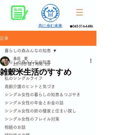
共に歩む未来
☎045-516-4486
記事
暮らしの森みんなの知恵
島田 愛
暮らしの森みんなの知恵
2月10日
読了時間: 3分
雑穀米生活のすすめ
一人暮らしの工夫と知恵
私のシングルライフ
高齢介護のヒントと気づき
シングル女性の暮らしの知恵＆つぶやき
シングル女性の年金とお金の話
シングル女性の終の棲家と住まい探し
シングル女性のフレイル対策
相続のお話