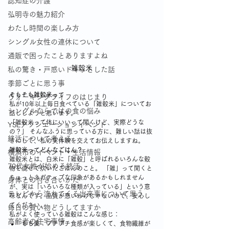
認知症の介護
弘明寺の魅力紹介
わたし時間の楽しみ方
シングル女性の連休について
通販で困ったことありますよね
雑穀米
私の驚き・戸惑いドキッとした話
季節ごとに思う事
そもそも雑穀米って
ウォーキングライフのはじまり
私が10年以上毎日食べている「雑穀米」についてお
シングルならではの食の悩み
話ししようと思います。
「雑穀米って体にいいって聞くけど、実際どうな
YSLアソシエーションイベント
の？」 そんなふうに思っている方に、難しい話は抜
終活について考える
きにして、私の実体験を交えてお伝えしますね。
雑穀米ってどんなごはん？
横浜市のイベント・生活情報
雑穀米とは、白米に「雑穀」と呼ばれるいろんな穀
70代女性が始める終活
物を混ぜて炊いたごはんのこと。 「雑」って聞くと
ちょっとネガティブな印象があるかもしれません
身体との付き合いかた
が、実は「いろいろな種類が入っている」という意
テレビから流れてくる出来事について思う
味なんです。品質が悪いわけじゃないので、安心し
てください。
毎日の買い物どうしてますか
私がよく使っている雑穀はこんな感じ：
高齢者の住宅事情
もち麦
：プチプチ食感が楽しくて、食物繊維が