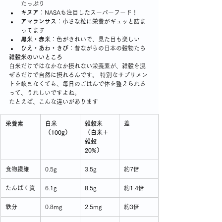
たっぷり
キヌア
：NASAも注目したスーパーフード！
アマランサス
：小さな粒に栄養がギュッと詰ま
ってます
黒米・赤米
：色がきれいで、見た目も楽しい
ひえ・あわ・きび
：昔ながらの日本の穀物たち
雑穀米のいいところ
白米だけではなかなか摂れない栄養素が、雑穀を混
ぜるだけで自然に摂れるんです。 特別なサプリメン
トを飲まなくても、毎日のごはんで体を整えられる
って、うれしいですよね。
たとえば、こんな違いがあります
栄養素
白米
雑穀米
差
（100g）
（白米＋
雑穀
20%）
食物繊維
0.5g
3.5g
約7倍
たんぱく質
6.1g
8.5g
約1.4倍
鉄分
0.8mg
2.5mg
約3倍