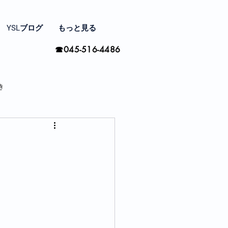
YSLブログ
もっと見る
☎045-516-4486
き
家と住まい探し
間の楽しみ方
季節ごとに思う事