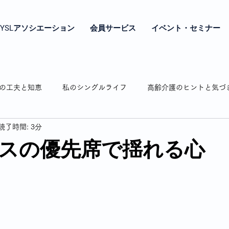
YSLアソシエーション
会員サービス
イベント・セミナー
の工夫と知恵
私のシングルライフ
高齢介護のヒントと気づ
読了時間: 3分
やき
シングル女性の年金とお金の話
シングル女性の終の棲
スの優先席で揺れる心
相続のお話
認知症の介護
弘明寺の魅力紹介
わたし時
通販で困ったことありますよね
私の驚き・戸惑いドキッとした話