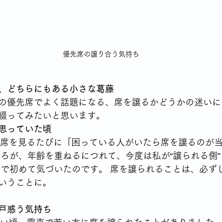
シングルならではの食の悩み
YSLアソシエーションイベント
優先席の譲り合う気持ち
70代女性が始める終活
身体との付き合いかた
テレビから流
、どちらにもある小さな葛藤
高齢者の住宅事情
の優先席でよく話題になる、席を譲るかどうかの迷いに
綴ってみたいと思います。
思っていた頃
先席を見るたびに「困っている人がいたら席を譲るのが
ころが、年齢を重ねるにつれて、今度は私が“譲られる側
こで初めて気づいたのです。 席を譲られることは、必ず
いうことに。
戸惑う気持ち