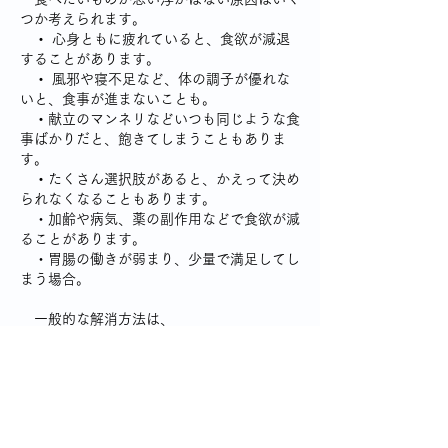
つか考えられます。
　・
 心身ともに疲れていると、食欲が減退
することがあります。
　・
風邪や寝不足など、体の調子が優れな
いと、食事が進まないことも。
　・
献立のマンネリなどいつも同じような食
事ばかりだと、飽きてしまうこともありま
す。
　・
たくさん選択肢があると、かえって決め
られなくなることもあります。
　・加齢や病気、薬の副作用などで食欲が減
ることがあります。
　・胃腸の働きが弱まり、少量で満足してし
まう場合。
　一般的な解消方法は、
　・誰かと一緒に食べる
　　→ 食欲がなくても、会話や雰囲気で
「少し食べようかな」となる。
　・食事をイベント化する
　　→ 「今日は○○の日」とテーマを決め
ると、食べることが楽しみに変わる。