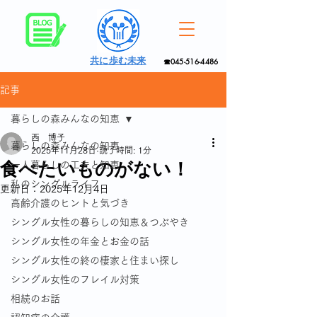
共に歩む未来
☎045-516-4486
記事
暮らしの森みんなの知恵
西 博子
暮らしの森みんなの知恵
2025年11月28日
読了時間: 1分
食べたいものがない！
一人暮らしの工夫と知恵
私のシングルライフ
更新日：
2025年12月4日
高齢介護のヒントと気づき
シングル女性の暮らしの知恵＆つぶやき
シングル女性の年金とお金の話
シングル女性の終の棲家と住まい探し
シングル女性のフレイル対策
相続のお話