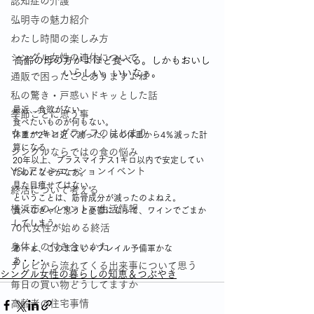
認知症の介護
弘明寺の魅力紹介
わたし時間の楽しみ方
シングル女性の連休について
高齢の母の方がよほど食べる。しかもおいし
いらしい。いいなぁ。
通販で困ったことありますよね
私の驚き・戸惑いドキッとした話
最近、食欲がない。
季節ごとに思う事
食べたいものが何もない。
ウォーキングライフのはじまり
体重が2キロ近く減った。元の体重から4％減った計
算になる。
シングルならではの食の悩み
20年以上、プラスマイナス1キロ以内で安定してい
YSLアソシエーションイベント
たのになぜかなあ。
見た目痩せてはない。
終活について考える
ということは、筋骨成分が減ったのよねえ。
横浜市のイベント・生活情報
食べなきゃと思うと憂鬱になって、ワインでごまか
してしまう。
70代女性が始める終活
身体との付き合いかた
あーぁ、このままじゃフレイル予備軍かな
あ・・・。
テレビから流れてくる出来事について思う
シングル女性の暮らしの知恵＆つぶやき
毎日の買い物どうしてますか
高齢者の住宅事情